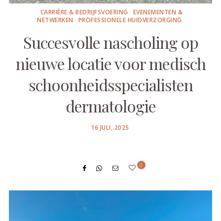
CARRIÈRE & BEDRIJFSVOERING
EVENEMENTEN &
NETWERKEN
PROFESSIONELE HUIDVERZORGING
Succesvolle nascholing op
nieuwe locatie voor medisch
schoonheidsspecialisten
dermatologie
POSTED
16 JULI, 2025
ON
0