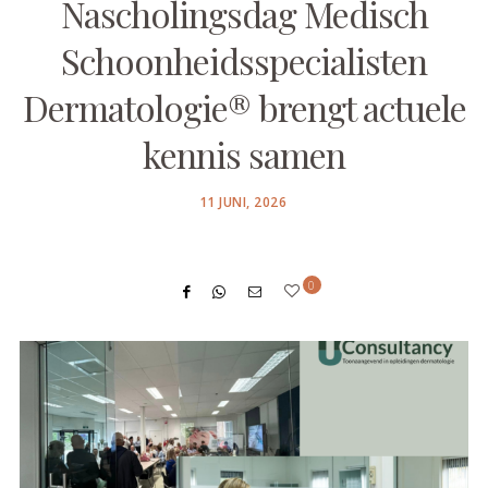
Nascholingsdag Medisch
Schoonheidsspecialisten
Dermatologie® brengt actuele
kennis samen
POSTED
11 JUNI, 2026
ON
0