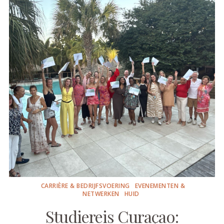
CARRIÈRE & BEDRIJFSVOERING
EVENEMENTEN &
NETWERKEN
HUID
Studiereis Curaçao: