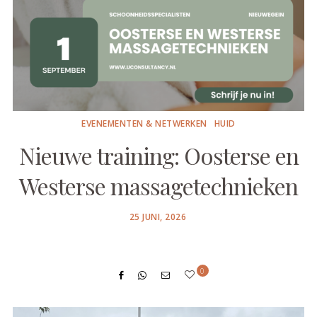
EVENEMENTEN & NETWERKEN
HUID
Nieuwe training: Oosterse en
Westerse massagetechnieken
POSTED
25 JUNI, 2026
ON
0