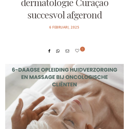
dermatologie Curaçao
succesvol afgerond
POSTED
6 FEBRUARI, 2025
ON
1