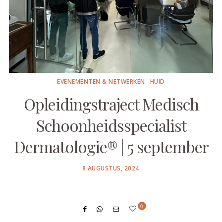
EVENEMENTEN & NETWERKEN
HUID
Opleidingstraject Medisch
Schoonheidsspecialist
Dermatologie® | 5 september
POSTED
8 AUGUSTUS, 2024
ON
0