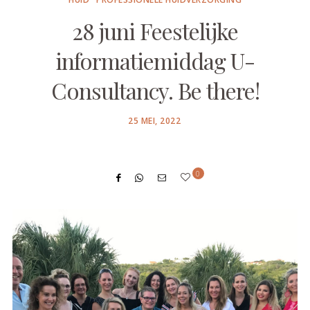
28 juni Feestelijke
informatiemiddag U-
Consultancy. Be there!
POSTED
25 MEI, 2022
ON
0