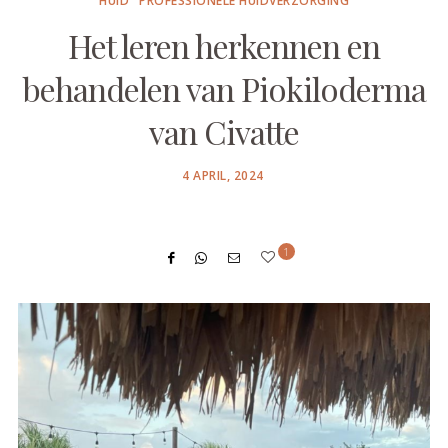
HUID
PROFESSIONELE HUIDVERZORGING
Het leren herkennen en
behandelen van Piokiloderma
van Civatte
POSTED
4 APRIL, 2024
ON
1