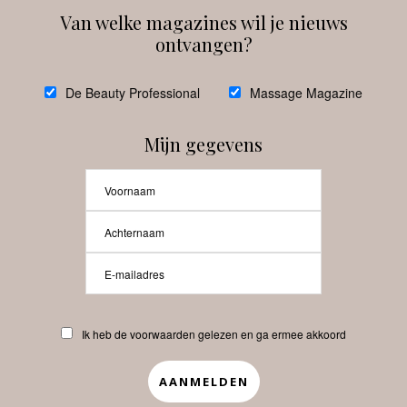
Van welke magazines wil je nieuws
ontvangen?
@
debeautyprofessional
De Beauty Professional
Massage Magazine
Mijn gegevens
Laat meer posts zien
Beauty-Pro.nl
Ik heb de voorwaarden gelezen en ga ermee akkoord
Vacatures
Abonneren
Contact
Privacyverklaring
APP