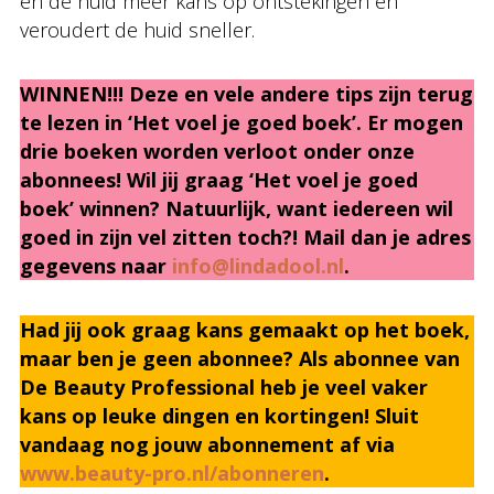
en de huid meer kans op ontstekingen en
veroudert de huid sneller.
WINNEN!!! Deze en vele andere tips zijn terug
te lezen in ‘Het voel je goed boek’. Er mogen
drie boeken worden verloot onder onze
abonnees! Wil jij graag ‘Het voel je goed
boek’ winnen? Natuurlijk, want iedereen wil
goed in zijn vel zitten toch?! Mail dan je adres
gegevens naar
info@lindadool.nl
.
Had jij ook graag kans gemaakt op het boek,
maar ben je geen abonnee? Als abonnee van
De Beauty Professional heb je veel vaker
kans op leuke dingen en kortingen! Sluit
vandaag nog jouw abonnement af via
www.beauty-pro.nl/abonneren
.