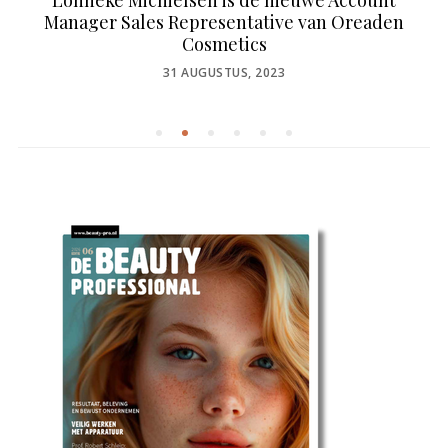
Lonneke Michielsen is de nieuwe Account
Manager Sales Representative van Oreaden
Cosmetics
POSTED
31 AUGUSTUS, 2023
ON