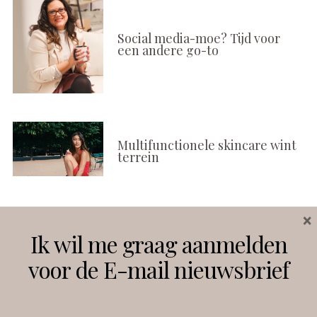
Social media-moe? Tijd voor
een andere go-to
Multifunctionele skincare wint
terrein
×
Volg ons
Ik wil me graag aanmelden
voor de E-mail nieuwsbrief
Instagram
Facebook