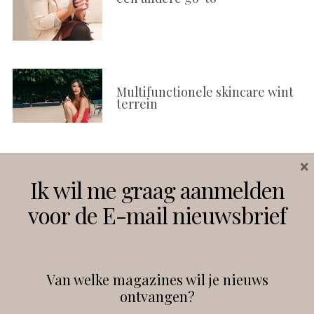
Multifunctionele skincare wint
terrein
×
Volg ons
Ik wil me graag aanmelden
voor de E-mail nieuwsbrief
Instagram
Facebook
Van welke magazines wil je nieuws
ontvangen?
@
debeautyprofessional