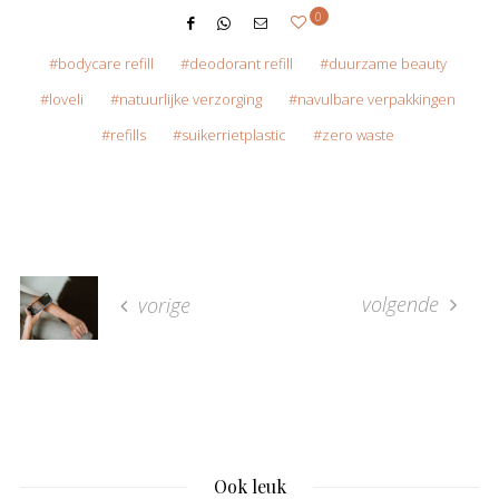
0
bodycare refill
deodorant refill
duurzame beauty
loveli
natuurlijke verzorging
navulbare verpakkingen
refills
suikerrietplastic
zero waste
volgende
vorige
Ook leuk