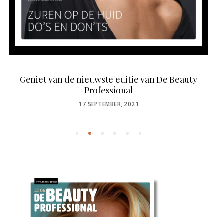
Geniet van de nieuwste editie van De Beauty
Professional
POSTED
17 SEPTEMBER, 2021
ON