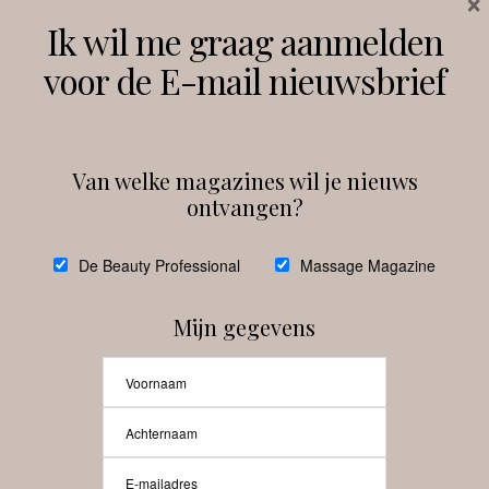
×
Volg ons
Ik wil me graag aanmelden
voor de E-mail nieuwsbrief
Instagram
Facebook
Van welke magazines wil je nieuws
ontvangen?
@
debeautyprofessional
De Beauty Professional
Massage Magazine
Mijn gegevens
Laat meer posts zien