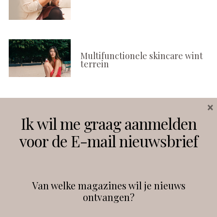
Multifunctionele skincare wint
terrein
×
Volg ons
Ik wil me graag aanmelden
voor de E-mail nieuwsbrief
Instagram
Facebook
Van welke magazines wil je nieuws
ontvangen?
@
debeautyprofessional