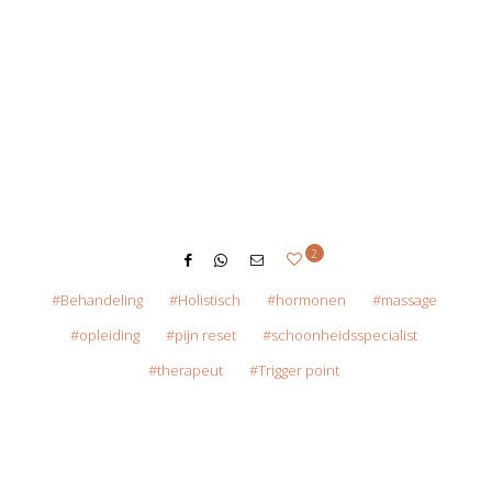
2
Behandeling
Holistisch
hormonen
massage
opleiding
pijn reset
schoonheidsspecialist
therapeut
Trigger point