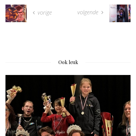
volgende
vorige
Ook leuk