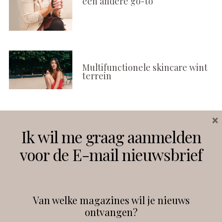
een andere go-to
Multifunctionele skincare wint
terrein
×
Volg ons
Ik wil me graag aanmelden
voor de E-mail nieuwsbrief
Instagram
Facebook
Van welke magazines wil je nieuws
ontvangen?
@
debeautyprofessional