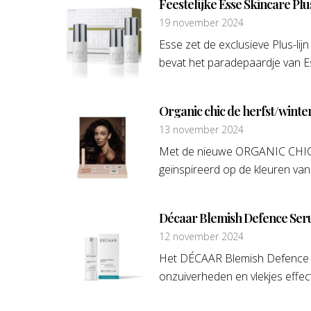
Feestelijke Esse Skincare Plu
19 november 2024
Esse zet de exclusieve Plus-lijn
bevat het paradepaardje van Es
Organic chic de herfst/winter
13 november 2024
Met de nieuwe ORGANIC CHIC vi
geïnspireerd op de kleuren van
Décaar Blemish Defence Se
12 november 2024
Het DÉCAAR Blemish Defence S
onzuiverheden en vlekjes effect