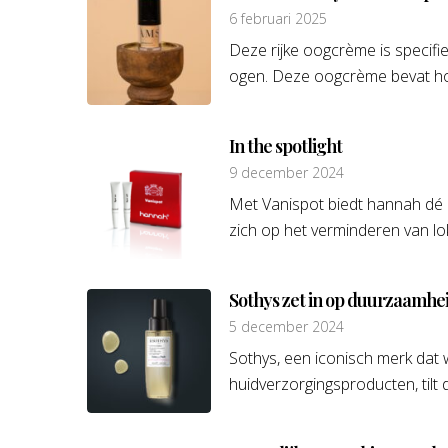
6 februari 2025
Deze rijke oogcrème is specif
ogen. Deze oogcrème bevat hog
In the spotlight
9 december 2024
Met Vanispot biedt hannah dé o
zich op het verminderen van lok
Sothys zet in op duurzaamhe
5 december 2024
Sothys, een iconisch merk dat
huidverzorgingsproducten, tilt