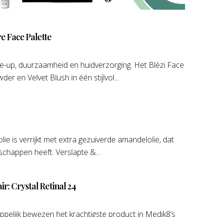
re Face Palette
e-up, duurzaamheid en huidverzorging. Het Blèzi Face
er en Velvet Blush in één stijlvol...
ie is verrijkt met extra gezuiverde amandelolie, dat
chappen heeft. Verslapte &...
ir: Crystal Retinal 24
appelijk bewezen het krachtigste product in Medik8’s