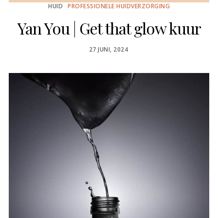
HUID
PROFESSIONELE HUIDVERZORGING
Yan You | Get that glow kuur
POSTED
27 JUNI, 2024
ON