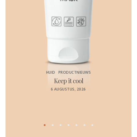
HUID
PRODUCTNIEUWS
Keep it cool
de
POSTED
6 AUGUSTUS, 2026
ON