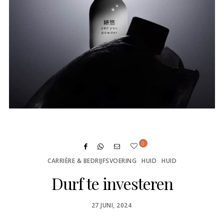
0
CARRIÈRE & BEDRIJFSVOERING
HUID
HUID
Durf te investeren
POSTED
27 JUNI, 2024
ON