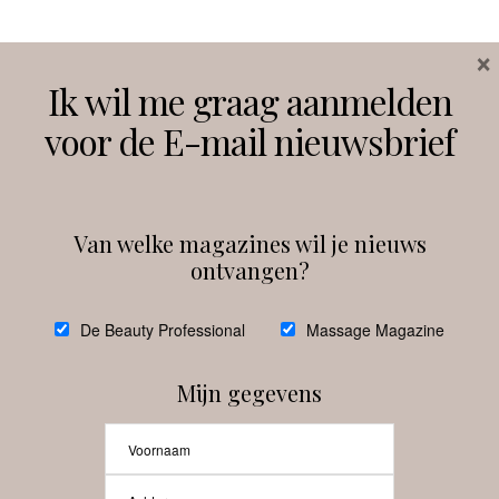
×
Volg ons
Ik wil me graag aanmelden
voor de E-mail nieuwsbrief
Instagram
Facebook
Van welke magazines wil je nieuws
ontvangen?
@
debeautyprofessional
De Beauty Professional
Massage Magazine
Mijn gegevens
Laat meer posts zien