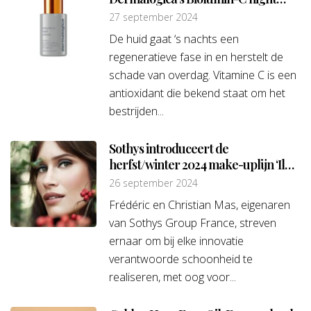
restore
27 september 2024
De huid gaat ‘s nachts een
regeneratieve fase in en herstelt de
schade van overdag. Vitamine C is een
antioxidant die bekend staat om het
bestrijden...
Sothys introduceert de
herfst/winter 2024 make-uplijn ‘Il
était une fois aux Jardins Sothys’
26 september 2024
Frédéric en Christian Mas, eigenaren
van Sothys Group France, streven
ernaar om bij elke innovatie
verantwoorde schoonheid te
realiseren, met oog voor...