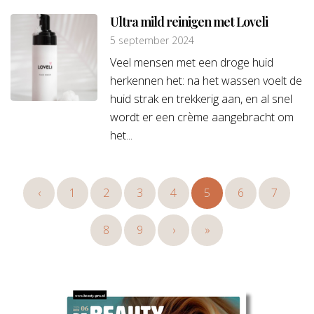
Ultra mild reinigen met Loveli
5 september 2024
Veel mensen met een droge huid
herkennen het: na het wassen voelt de
huid strak en trekkerig aan, en al snel
wordt er een crème aangebracht om
het...
‹
1
2
3
4
5
6
7
8
9
›
»