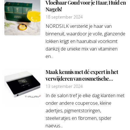
Vloeibaar Goud voor je Haar, Huid en
Nagels!
18 september 2024
NORDSILK versterkt je haar van
binnenuit, waardoor je volle, glanzende
lokken krijgt en haaruitval voorkomt
dankzij de unieke mix van vitaminen
en...
Maak kennis met dé expert in het
verwijderen van cosmetische
huidoneffenheden
13 september 2024
In de salon tref je elke dag klanten met
onder andere couperose, kleine
adertjes, pigmentstoringen,
steelwratjes en fibromen, spider
naevus...