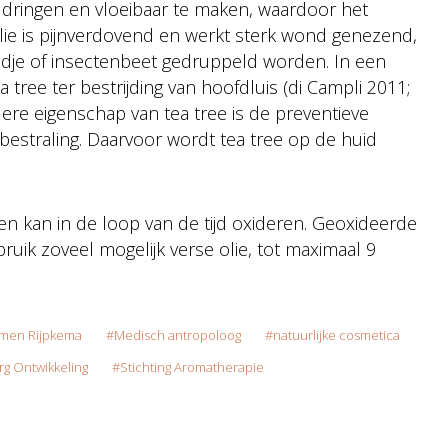
 dringen en vloeibaar te maken, waardoor het
lie is pijnverdovend en werkt sterk wond genezend,
ondje of insectenbeet gedruppeld worden. In een
tree ter bestrijding van hoofdluis (di Campli 2011;
dere eigenschap van tea tree is de preventieve
estraling. Daarvoor wordt tea tree op de huid
 en kan in de loop van de tijd oxideren. Geoxideerde
ebruik zoveel mogelijk verse olie, tot maximaal 9
rmen Rijpkema
Medisch antropoloog
natuurlijke cosmetica
g Ontwikkeling
Stichting Aromatherapie