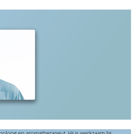
poloog en aromatherapeut. Hij is werkzaam bij