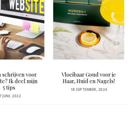
baar Goud voor je
Doe jij de intake altijd
, Huid en Nagels!
even netjes?
OSTED
POSTED
 SEPTEMBER, 2024
2 MAART, 2023
N
ON