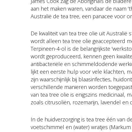
James Cook zag de Aboriginals de blader
aan het maken waren, vandaar de naam ‘the
Australië de tea tree, een panacee voor on
De kwaliteit van tea tree olie uit Australië
wordt alleen tea tree olie geaccepteerd 
Terpineen-4-ol is de belangrijkste ‘werksto
wordt geproduceerd, kennen geen kwalitei
antibacteriële en schimmeldodende werkin
lijkt een eerste hulp voor vele klachten, 
zijn waarschijnlijk bij blaasinfecties, hui
verschillende manieren worden toegepast:
van tea tree olie is enigszins medicinaal
zoals citrusoliën, rozemarijn, lavendel en
In de huidverzorging is tea tree één van de
voetschimmel en (water) wratjes (Markum 