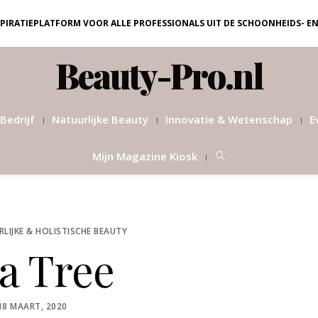
NSPIRATIEPLATFORM VOOR ALLE PROFESSIONALS UIT DE SCHOONHEIDS- E
Beauty-Pro.nl
Bedrijf
Natuurlijke Beauty
Innovatie & Wetenschap
E
Mijn Magazine Kiosk
LIJKE & HOLISTISCHE BEAUTY
a Tree
POSTED
18 MAART, 2020
ON