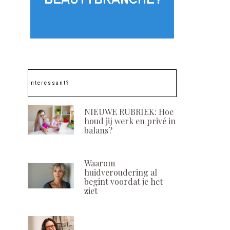
Interessant?
NIEUWE RUBRIEK: Hoe
houd jij werk en privé in
Vrouwen in (Peri)
Nieuwe Bod
balans?
menopauze? Er is hulp!
Lifestylelijn 
Cosmeti
POSTED
28 APRIL, 2023
Waarom
ON
POSTED
16 OKTOBER, 2
huidveroudering al
ON
begint voordat je het
ziet