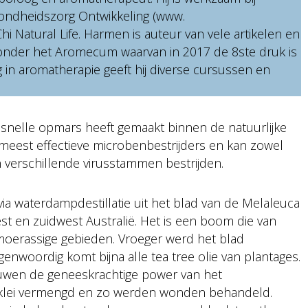
zondheidszorg Ontwikkeling (www.
Chi Natural Life. Harmen is auteur van vele artikelen en
onder het Aromecum waarvan in 2017 de 8ste druk is
 in aromatherapie geeft hij diverse cursussen en
en snelle opmars heeft gemaakt binnen de natuurlijke
e meest effectieve microbenbestrijders en kan zowel
verschillende virusstammen bestrijden.
via waterdampdestillatie uit het blad van de Melaleuca
est en zuidwest Australië. Het is een boom die van
n moerassige gebieden. Vroeger werd het blad
enwoordig komt bijna alle tea tree olie van plantages.
eeuwen de geneeskrachtige power van het
klei vermengd en zo werden wonden behandeld.