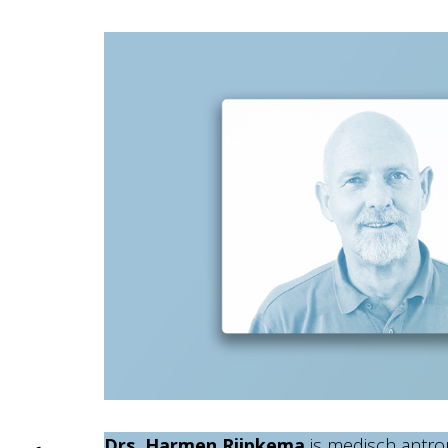
Drs. Harmen Rijpkema
is medisch antro