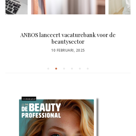
ANBOS lanceert vacaturebank voor de
beautysector
POSTED
10 FEBRUARI, 2025
ON