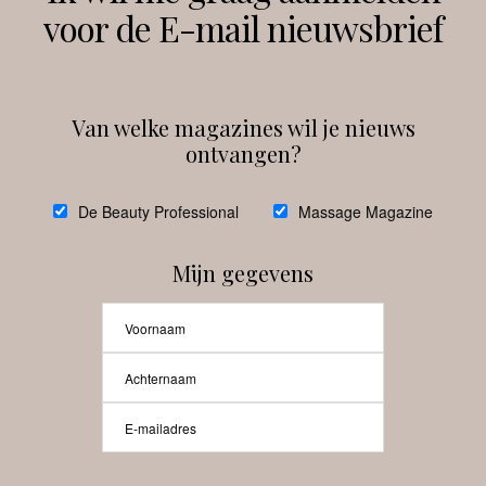
voor de E-mail nieuwsbrief
Instagram
Facebook
Van welke magazines wil je nieuws
ontvangen?
@
debeautyprofessional
De Beauty Professional
Massage Magazine
Mijn gegevens
Laat meer posts zien
Beauty-Pro.nl