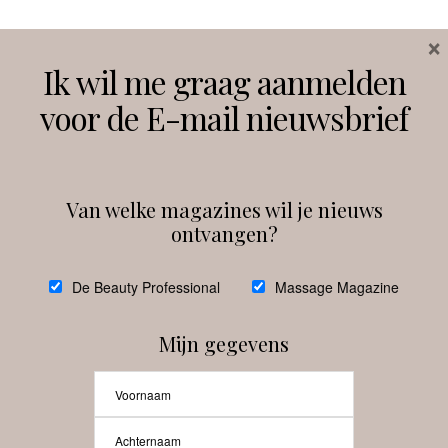
×
Volg ons
Ik wil me graag aanmelden
voor de E-mail nieuwsbrief
Instagram
Facebook
Van welke magazines wil je nieuws
ontvangen?
@
debeautyprofessional
De Beauty Professional
Massage Magazine
Mijn gegevens
Laat meer posts zien