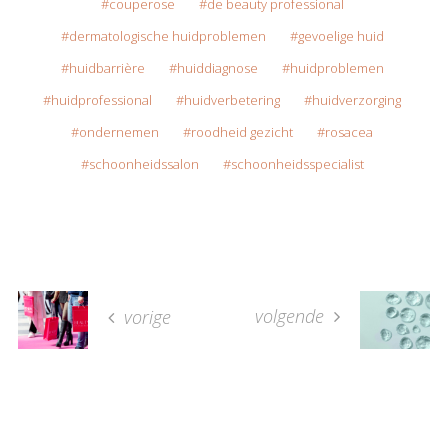
couperose
de beauty professional
dermatologische huidproblemen
gevoelige huid
huidbarrière
huiddiagnose
huidproblemen
huidprofessional
huidverbetering
huidverzorging
ondernemen
roodheid gezicht
rosacea
schoonheidssalon
schoonheidsspecialist
volgende
vorige