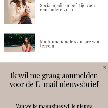
Social media-moe? Tijd voor
een andere go-to
Multifunctionele skincare wint
terrein
×
Volg ons
Ik wil me graag aanmelden
voor de E-mail nieuwsbrief
Instagram
Facebook
Van welke magazines wil je nieuws