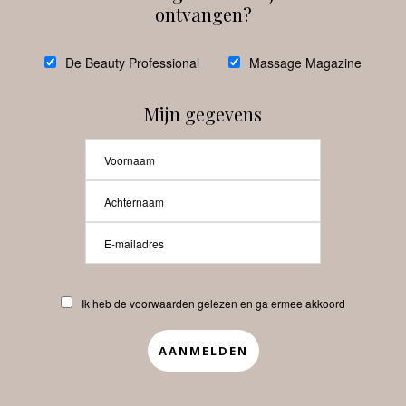
ontvangen?
@
debeautyprofessional
De Beauty Professional
Massage Magazine
Mijn gegevens
Laat meer posts zien
Beauty-Pro.nl
Ik heb de voorwaarden gelezen en ga ermee akkoord
Vacatures
Abonneren
Contact
Privacyverklaring
APP
Copyrights © 2025 Beauty Pro. All Rights Reserved.