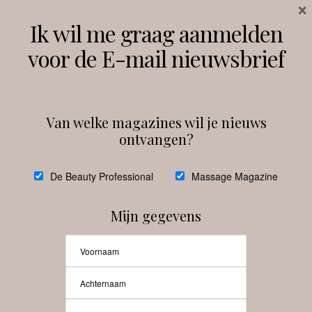
×
Volg ons
Ik wil me graag aanmelden
voor de E-mail nieuwsbrief
Instagram
Facebook
Van welke magazines wil je nieuws
ontvangen?
@
debeautyprofessional
De Beauty Professional
Massage Magazine
Mijn gegevens
Laat meer posts zien