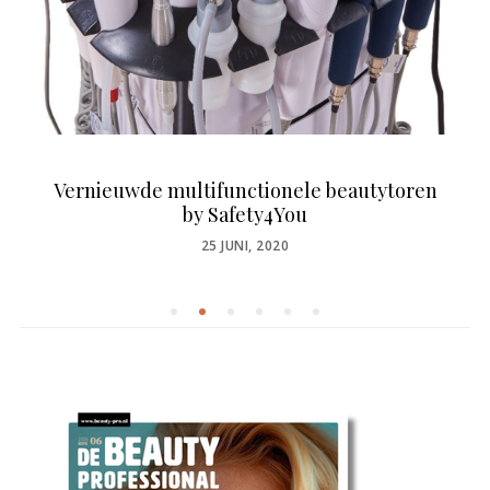
Vernieuwde multifunctionele beautytoren
by Safety4You
POSTED
25 JUNI, 2020
ON