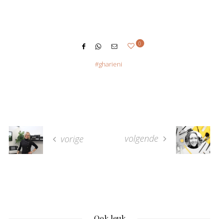
0
gharieni
volgende
vorige
Ook leuk