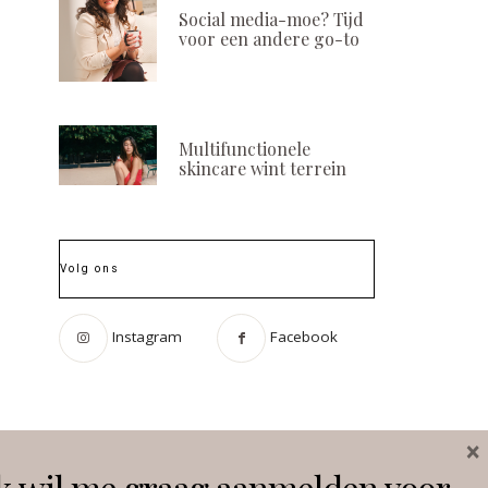
Social media-moe? Tijd
voor een andere go-to
Multifunctionele
skincare wint terrein
Volg ons
Instagram
Facebook
Aankomend weekend!
Save the date!
Beauty Cube
Beauty Even
×
organiseert eerste
maandag 10 no
beautybeurs in
k wil me graag aanmelden voor
POSTED
16 JUNI, 202