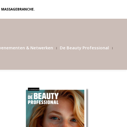
N MASSAGEBRANCHE.
venementen & Netwerken
De Beauty Professional