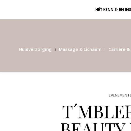
HÉT KENNIS- EN I
Huidverzorging
Massage & Lichaam
Carrière & 
EVENEMENT
T´MBLER
BEAUTY 