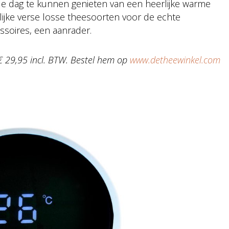
e dag te kunnen genieten van een heerlijke warme
lijke verse losse theesoorten voor de echte
ssoires, een aanrader.
€ 29,95 incl. BTW. Bestel hem op
www.detheewinkel.com