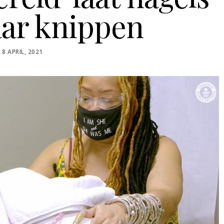
aar knippen
POSTED
8 APRIL, 2021
ON