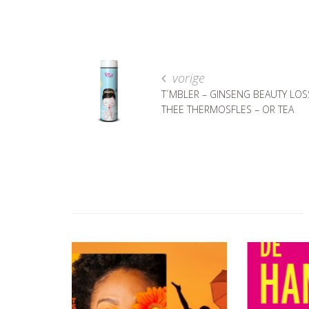
vorige
T´MBLER – GINSENG BEAUTY LOS
THEE THERMOSFLES – OR TEA