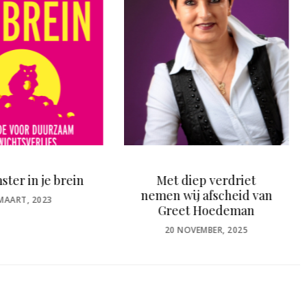
t diep verdriet
Waarom hannah gelooft
 wij afscheid van
in een 5-daagse
eet Hoedeman
opleiding
bindweefselmassage
OSTED
0 NOVEMBER, 2025
N
POSTED
27 MAART, 2025
ON