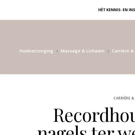
HÉT KENNIS- EN I
Huidverzorging
Massage & Lichaam
Carrière & 
CARRIÈRE &
Recordhou
nagels ter we