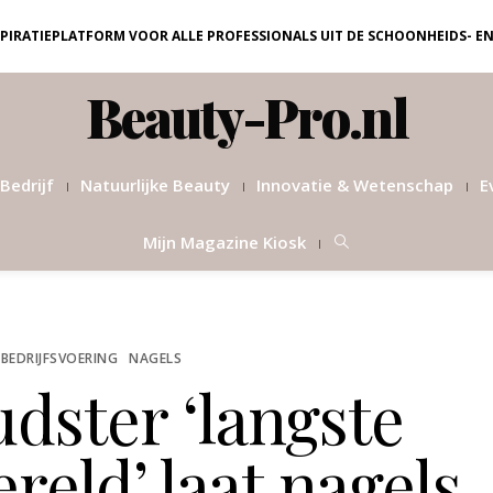
NSPIRATIEPLATFORM VOOR ALLE PROFESSIONALS UIT DE SCHOONHEIDS- E
Beauty-Pro.nl
Bedrijf
Natuurlijke Beauty
Innovatie & Wetenschap
E
Mijn Magazine Kiosk
 BEDRIJFSVOERING
NAGELS
dster ‘langste
reld’ laat nagels