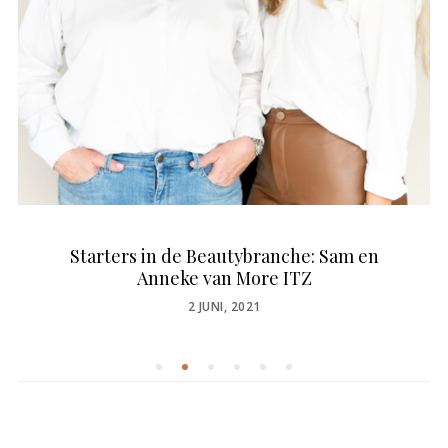
Starters in de Beautybranche: Sam en
Anneke van More ITZ
POSTED
2 JUNI, 2021
ON