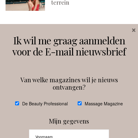
terrein
×
Volg ons
Ik wil me graag aanmelden
voor de E-mail nieuwsbrief
Instagram
Facebook
Van welke magazines wil je nieuws
ontvangen?
@
debeautyprofessional
De Beauty Professional
Massage Magazine
Mijn gegevens