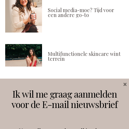
Social media-moe? Tijd voor
een andere go-to
Multifunctionele skincare wint
terrein
×
Volg ons
Ik wil me graag aanmelden
voor de E-mail nieuwsbrief
Instagram
Facebook