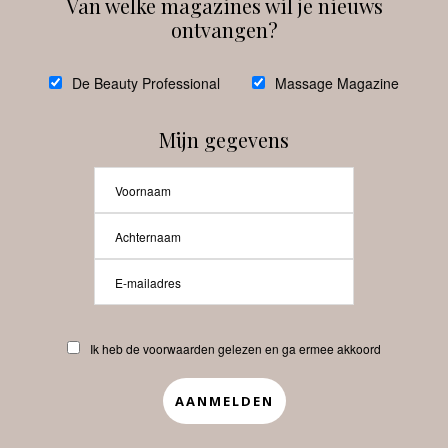
Van welke magazines wil je nieuws
ontvangen?
@
debeautyprofessional
De Beauty Professional
Massage Magazine
Mijn gegevens
Laat meer posts zien
Beauty-Pro.nl
Ik heb de voorwaarden gelezen en ga ermee akkoord
Vacatures
Abonneren
Contact
Privacyverklaring
APP
Copyrights © 2025 Beauty Pro. All Rights Reserved.