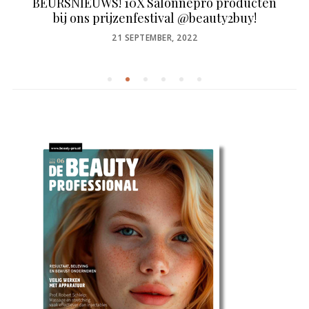
BEURSNIEUWS! 10X Salonnepro producten
bij ons prijzenfestival @beauty2buy!
POSTED
21 SEPTEMBER, 2022
ON