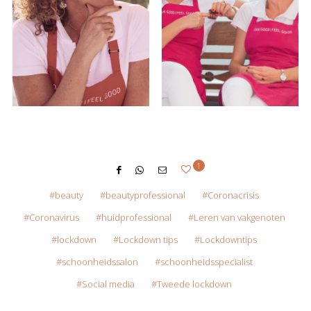
1
beauty
beautyprofessional
Coronacrisis
Coronavirus
huidprofessional
Leren van vakgenoten
lockdown
Lockdown tips
Lockdowntips
schoonheidssalon
schoonheidsspecialist
Social media
Tweede lockdown