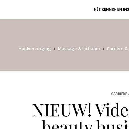
HÉT KENNIS- EN I
Huidverzorging
Massage & Lichaam
Carrière & 
CARRIÈRE 
NIEUW! Vide
beauty bus