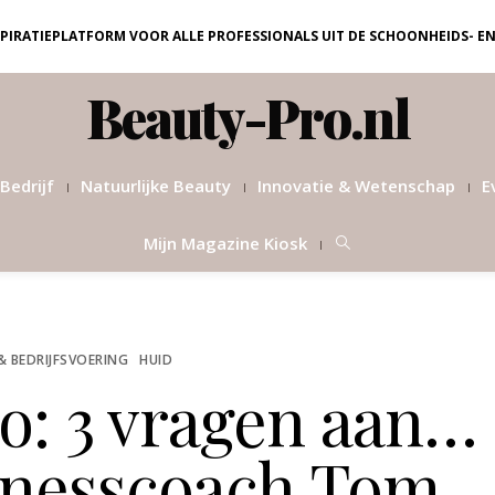
NSPIRATIEPLATFORM VOOR ALLE PROFESSIONALS UIT DE SCHOONHEIDS- E
Beauty-Pro.nl
Bedrijf
Natuurlijke Beauty
Innovatie & Wetenschap
E
Mijn Magazine Kiosk
& BEDRIJFSVOERING
HUID
o: 3 vragen aan…
inesscoach Tom