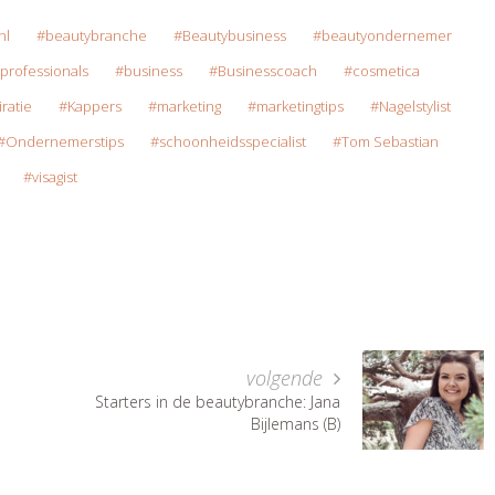
nl
beautybranche
Beautybusiness
beautyondernemer
professionals
business
Businesscoach
cosmetica
iratie
Kappers
marketing
marketingtips
Nagelstylist
Ondernemerstips
schoonheidsspecialist
Tom Sebastian
visagist
volgende
Starters in de beautybranche: Jana
Bijlemans (B)