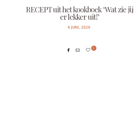
RECEPT uit het kookboek ‘Wat zie jij
er lekker uit!’
POSTED
6 JUNI, 2020
ON
0