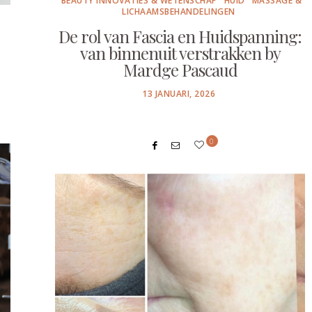
BEAUTY INNOVATIES & WETENSCHAP
HUID
MASSAGE &
LICHAAMSBEHANDELINGEN
De rol van Fascia en Huidspanning:
van binnenuit verstrakken by
Mardge Pascaud
POSTED
13 JANUARI, 2026
ON
0