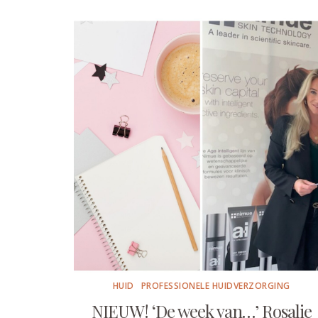
HUID
PROFESSIONELE HUIDVERZORGING
NIEUW! ‘De week van…’ Rosalie