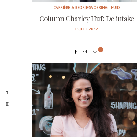
CARRIÈRE & BEDRIJFSVOERING
HUID
Column Charley Huf: De intake
POSTED
13 JULI, 2022
ON
0