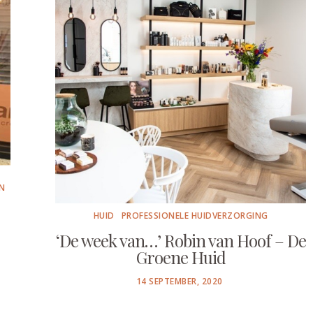
N
HUID
PROFESSIONELE HUIDVERZORGING
‘De week van…’ Robin van Hoof – De
Groene Huid
POSTED
14 SEPTEMBER, 2020
ON