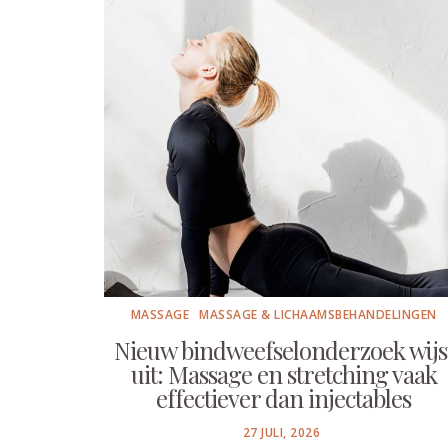
MASSAGE
MASSAGE & LICHAAMSBEHANDELINGEN
Nieuw bindweefselonderzoek wijs
uit: Massage en stretching vaak
effectiever dan injectables
POSTED
27 JULI, 2026
ON