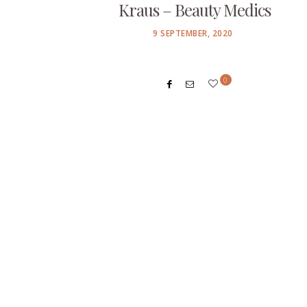
Kraus – Beauty Medics
POSTED
9 SEPTEMBER, 2020
ON
0