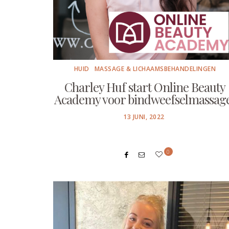
HUID
MASSAGE & LICHAAMSBEHANDELINGEN
Charley Huf start Online Beauty
Academy voor bindweefselmassag
POSTED
13 JUNI, 2022
ON
0