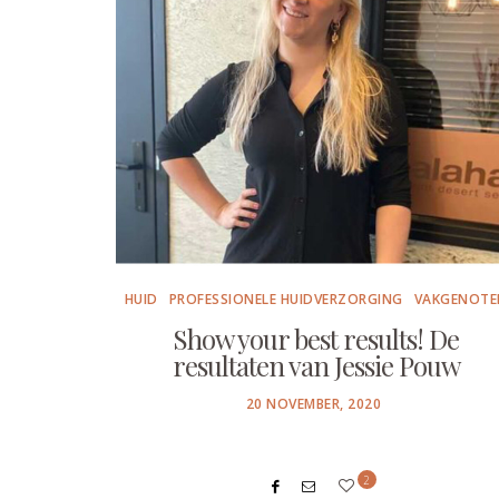
HUID
PROFESSIONELE HUIDVERZORGING
VAKGENOTE
Show your best results! De
resultaten van Jessie Pouw
POSTED
20 NOVEMBER, 2020
ON
2