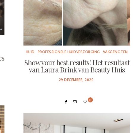
HUID
PROFESSIONELE HUIDVERZORGING
VAKGENOTEN
es
Show your best results! Het resultaat
van Laura Brink van Beauty Huis
POSTED
29 DECEMBER, 2020
ON
0