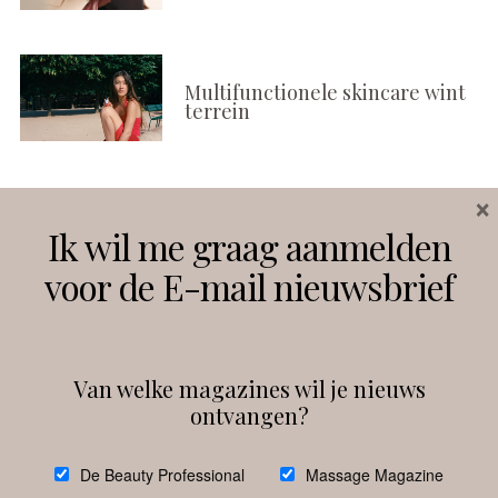
Multifunctionele skincare wint
terrein
×
Volg ons
Ik wil me graag aanmelden
voor de E-mail nieuwsbrief
Instagram
Facebook
Van welke magazines wil je nieuws
ontvangen?
@
debeautyprofessional
De Beauty Professional
Massage Magazine