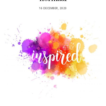
POSTED
16 DECEMBER, 2020
ON