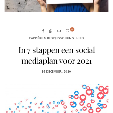
0
CARRIÈRE & BEDRIJFSVOERING
HUID
In 7 stappen een social
mediaplan voor 2021
POSTED
16 DECEMBER, 2020
ON