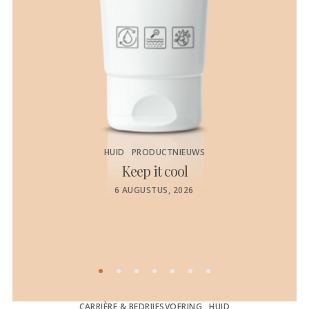
HUID
PRODUCTNIEUWS
Keep it cool
de
POSTED
6 AUGUSTUS, 2026
ON
CARRIÈRE & BEDRIJFSVOERING
HUID