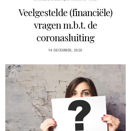
Veelgestelde (financiële)
vragen m.b.t. de
coronasluiting
POSTED
16 DECEMBER, 2020
ON