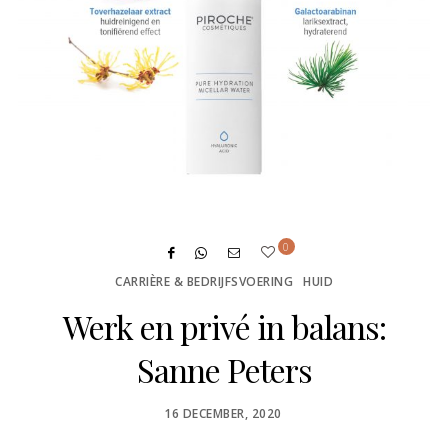
0
CARRIÈRE & BEDRIJFSVOERING
HUID
Werk en privé in balans:
Sanne Peters
POSTED
16 DECEMBER, 2020
ON