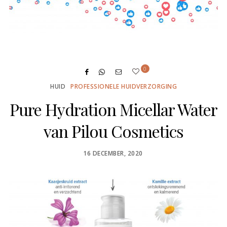
0
HUID
PROFESSIONELE HUIDVERZORGING
Pure Hydration Micellar Water
van Pilou Cosmetics
POSTED
16 DECEMBER, 2020
ON