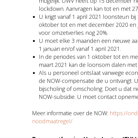
mogelijk. UWV heeft op 15 december h
lockdown. Aanvragen kan tot en met 2
U krijgt vanaf 1 april 2021 loonsteun 
oktober tot en met december 2020 en j
voor omzetverlies nog 20%.
U moet elke 3 maanden een nieuwe aan
1 januari en/of vanaf 1 april 2021.
In de periodes van 1 oktober tot en me
maart 2021 kan de loonsom dalen met 
Als u personeel ontslaat vanwege econ
de NOW-compensatie die u ontvangt. U
bijscholing of omscholing. Doet u dat n
NOW-subsidie. U moet contact opnem
Meer informatie over de NOW:
https://on
noodmaatregel/