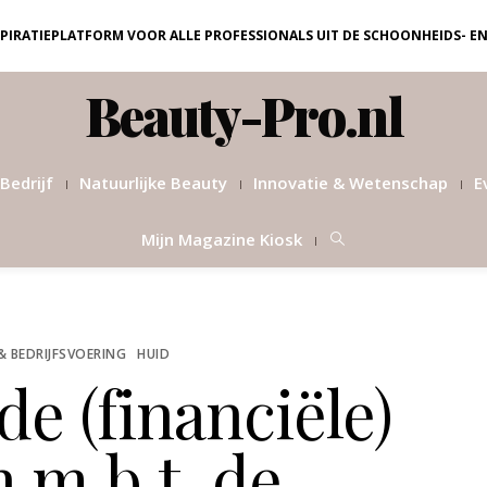
NSPIRATIEPLATFORM VOOR ALLE PROFESSIONALS UIT DE SCHOONHEIDS- E
Beauty-Pro.nl
Bedrijf
Natuurlijke Beauty
Innovatie & Wetenschap
E
Mijn Magazine Kiosk
& BEDRIJFSVOERING
HUID
de (financiële)
 m.b.t. de