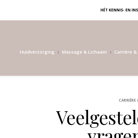
HÉT KENNIS- EN I
Huidverzorging
Massage & Lichaam
Carrière & 
CARRIÈRE 
Veelgestel
vragen