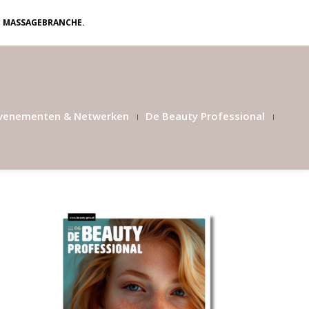
N MASSAGEBRANCHE.
venementen & Netwerken
De Beauty Professional