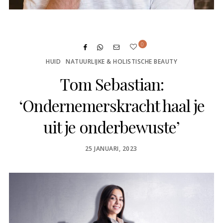
0
HUID
NATUURLIJKE & HOLISTISCHE BEAUTY
Tom Sebastian:
‘Ondernemerskracht haal je
uit je onderbewuste’
POSTED
25 JANUARI, 2023
ON