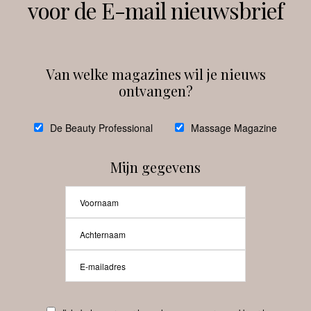
voor de E-mail nieuwsbrief
Instagram
Facebook
Van welke magazines wil je nieuws
ontvangen?
@
debeautyprofessional
De Beauty Professional
Massage Magazine
Mijn gegevens
Laat meer posts zien
Beauty-Pro.nl