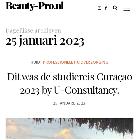
Beauty-Pro.nl
Dagelijkse archieven
25 januari 2023
HUID
PROFESSIONELE HUIDVERZORGING
Dit was de studiereis Curaçao
2023 by U-Consultancy.
POSTED
25 JANUARI, 2023
ON