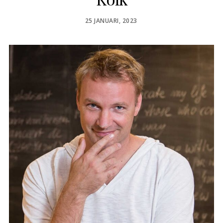
POSTED
25 JANUARI, 2023
ON