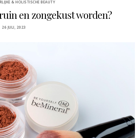
LIJKE & HOLISTISCHE BEAUTY
bruin en zongekust worden?
POSTED
26 JULI, 2023
ON