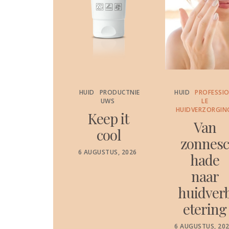
PRODUCTNIE
HUID
PRODUCTNIE
HUID
PROFESSI
UWS
UWS
LE
HUIDVERZORGIN
etensc
Keep it
Van
appelij
cool
zonnes
k
POSTED
6 AUGUSTUS, 2026
hade
ON
ewezen
naar
dratati
huidver
e die
etering
ijft tot
POSTED
6 AUGUSTUS, 20