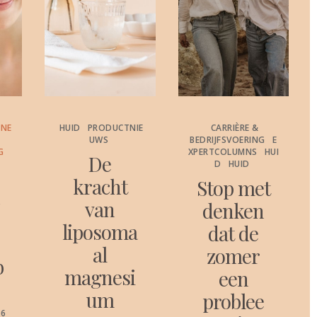
ONE
HUID
PRODUCTNIE
CARRIÈRE &
UWS
BEDRIJFSVOERING
E
G
XPERTCOLUMNS
HUI
De
D
HUID
kracht
Stop met
c
van
denken
liposoma
dat de
al
zomer
b
magnesi
een
um
problee
26