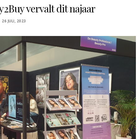
2Buy vervalt dit najaar
POSTED
26 JULI, 2023
ON