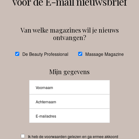
voor de E-mail nieuwsbrief
Instagram
Facebook
Van welke magazines wil je nieuws
ontvangen?
@
debeautyprofessional
De Beauty Professional
Massage Magazine
Mijn gegevens
Laat meer posts zien
Beauty-Pro.nl
Ik heb de voorwaarden gelezen en ga ermee akkoord