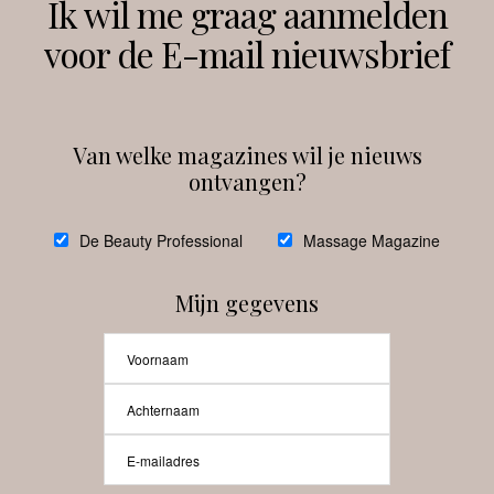
Ik wil me graag aanmelden
voor de E-mail nieuwsbrief
Instagram
Facebook
Van welke magazines wil je nieuws
ontvangen?
@
debeautyprofessional
De Beauty Professional
Massage Magazine
Mijn gegevens
Laat meer posts zien
Beauty-Pro.nl