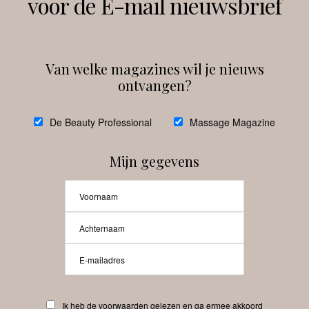
voor de E-mail nieuwsbrief
Instagram
Facebook
Van welke magazines wil je nieuws
ontvangen?
@
debeautyprofessional
De Beauty Professional
Massage Magazine
Mijn gegevens
Laat meer posts zien
Beauty-Pro.nl
Ik heb de voorwaarden gelezen en ga ermee akkoord