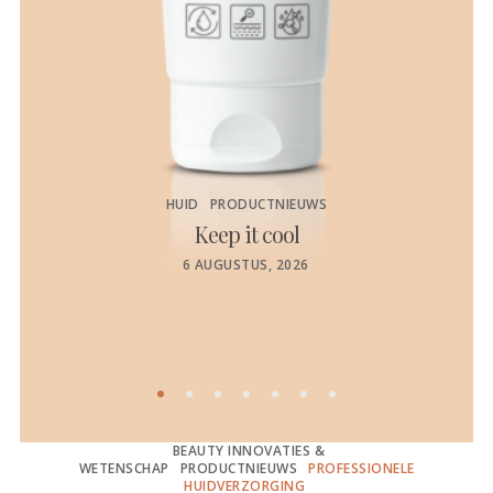
HUID
PRODUCTNIEUWS
Keep it cool
de
POSTED
6 AUGUSTUS, 2026
ON
BEAUTY INNOVATIES &
WETENSCHAP
PRODUCTNIEUWS
PROFESSIONELE
HUIDVERZORGING