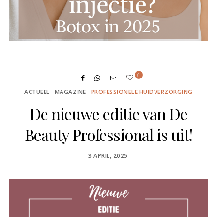
0
ACTUEEL
MAGAZINE
PROFESSIONELE HUIDVERZORGING
De nieuwe editie van De
Beauty Professional is uit!
POSTED
3 APRIL, 2025
ON