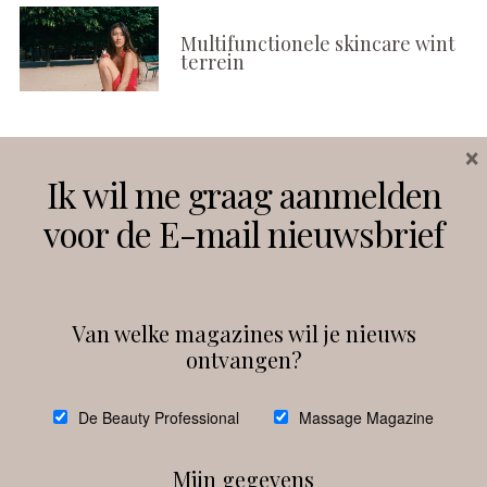
Multifunctionele skincare wint
terrein
×
Volg ons
Ik wil me graag aanmelden
voor de E-mail nieuwsbrief
Instagram
Facebook
Van welke magazines wil je nieuws
ontvangen?
@
debeautyprofessional
De Beauty Professional
Massage Magazine
Mijn gegevens