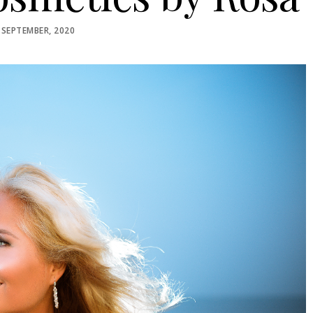
STED
 SEPTEMBER, 2020
N