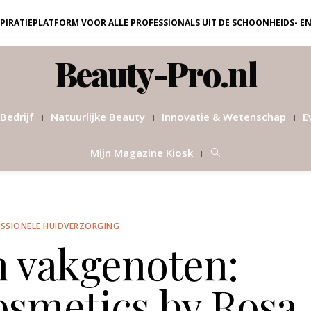
NSPIRATIEPLATFORM VOOR ALLE PROFESSIONALS UIT DE SCHOONHEIDS- E
Beauty-Pro.nl
Bedrijf
Natuurlijke Beauty
Innovatie & Wetenschap
E
Mijn Magazine Kiosk
SSIONELE HUIDVERZORGING
n vakgenoten:
smetics by Rosa