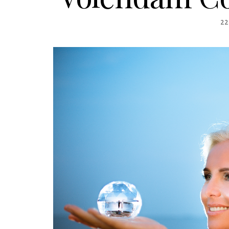
PO
22
O