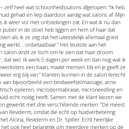
as – zelf heel wat schoonheidssalons afgelopen. “Ik heb
uid gehad en liep daardoor aardig wat salons af. Mijn
 ik weer vol met ontstekingen zat. En wat ik nu dan
n puber in de stoel heb liggen en hem of haar dat
oven als ik ze zeg dat het uiteindelijk allemaal goed
ng werkt… onbetaalbaar.” Het leukste aan het
salon vindt ze toch om te zien dat haar droom
ar, dat wel. Ik werk 5 dagen per week en dan nog wat ik
werksters een baan, maakt mensen blij en je geeft ze
eer erg blij van.” Klanten kunnen in de salon terecht
nk aan bijvoorbeeld een bindweefselmassage, acne
trisch epileren, microdermabrasie, microneedling en
huid echt nodig heeft. Samen met de klant kiezen we
lon gewerkt met drie verschillende merken. “De meest
 van Reviderm, omdat die echt op huidverbetering
t Alcina, Reviderm en Dr. Spiller. Echt heerlijke
ind het ook heel belangrijk om meerdere merken op de