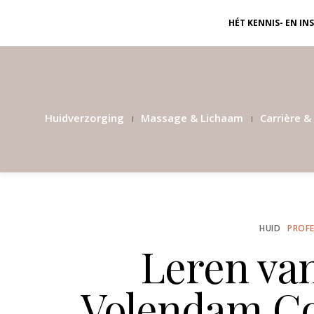
HÉT KENNIS- EN I
Huidverzorging
Massage & Lichaam
Carrière & 
HUID
PROFE
Leren va
Volendam Co