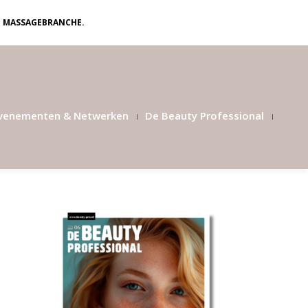
N MASSAGEBRANCHE.
venementen & Netwerken
De Beauty Professional