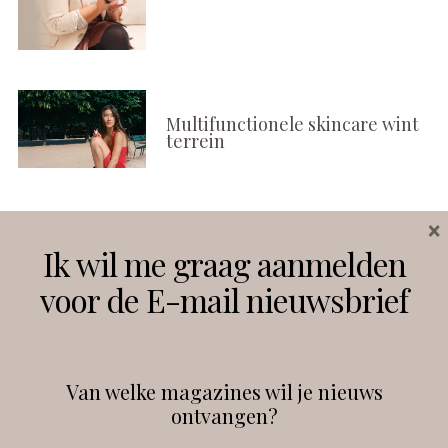
Multifunctionele skincare wint
terrein
×
Volg ons
Ik wil me graag aanmelden
voor de E-mail nieuwsbrief
Instagram
Facebook
Van welke magazines wil je nieuws
ontvangen?
@
debeautyprofessional