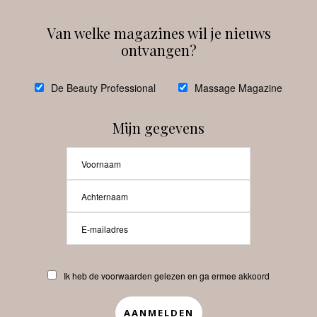
Van welke magazines wil je nieuws
ontvangen?
@
debeautyprofessional
De Beauty Professional
Massage Magazine
Mijn gegevens
Laat meer posts zien
Beauty-Pro.nl
Ik heb de voorwaarden gelezen en ga ermee akkoord
Vacatures
Abonneren
Contact
Privacyverklaring
APP