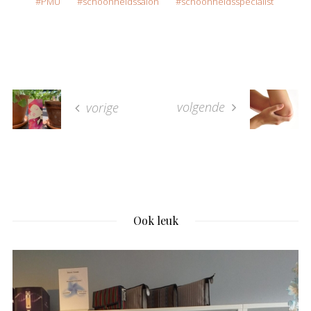
PMU
schoonheidssalon
schoonheidsspecialist
volgende
vorige
Ook leuk