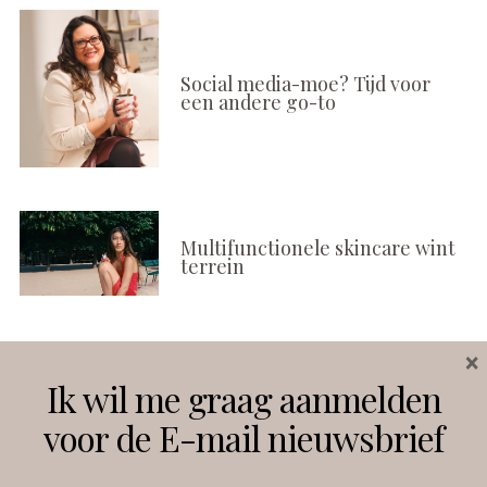
Social media-moe? Tijd voor
een andere go-to
Multifunctionele skincare wint
terrein
×
Volg ons
Ik wil me graag aanmelden
voor de E-mail nieuwsbrief
Instagram
Facebook