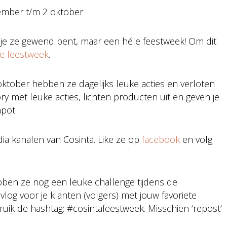
ember t/m 2 oktober
s je ze gewend bent, maar een héle feestweek! Om dit
ale feestweek
.
ktober hebben ze dagelijks leuke acties en verloten
tory met leuke acties, lichten producten uit en geven je
npot.
dia kanalen van Cosinta. Like ze op
facebook
en volg
hebben ze nog een leuke challenge tijdens de
log voor je klanten (volgers) met jouw favoriete
ruik de hashtag: #cosintafeestweek. Misschien ‘repost’