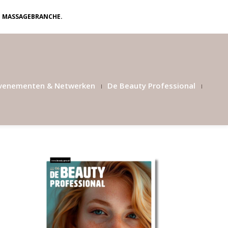
N MASSAGEBRANCHE.
venementen & Netwerken
De Beauty Professional