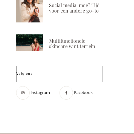
Social media-moe? Tijd
voor een andere go-to
Multifunctionele
skincare wint terrein
Volg ons
Instagram
Facebook
Stelling van de week:
Salonchat by Al