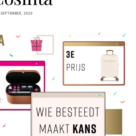
STED
 SEPTEMBER, 2020
N