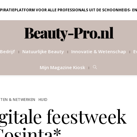
NSPIRATIEPLATFORM VOOR ALLE PROFESSIONALS UIT DE SCHOONHEIDS- E
Beauty-Pro.nl
Bedrijf
Natuurlijke Beauty
Innovatie & Wetenschap
E
Mijn Magazine Kiosk
TEN & NETWERKEN
HUID
gitale feestweek
Cosinta*