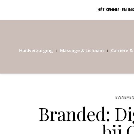
HÉT KENNIS- EN I
Huidverzorging
Massage & Lichaam
Carrière & 
EVENEMEN
Branded: Di
bij 