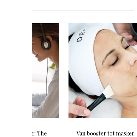
: The
Van booster tot masker
De va