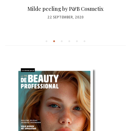
Milde peeling by P&B Cosmetix
POSTED
22 SEPTEMBER, 2020
ON