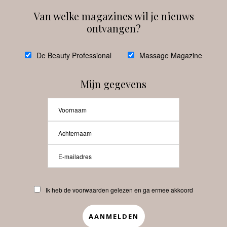
Van welke magazines wil je nieuws
ontvangen?
@
debeautyprofessional
De Beauty Professional
Massage Magazine
Mijn gegevens
Laat meer posts zien
Beauty-Pro.nl
Ik heb de voorwaarden gelezen en ga ermee akkoord
Vacatures
Abonneren
Contact
Privacyverklaring
APP