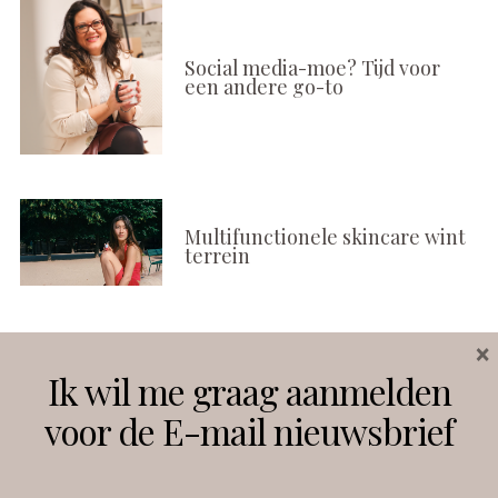
Social media-moe? Tijd voor
een andere go-to
Multifunctionele skincare wint
terrein
×
Volg ons
Ik wil me graag aanmelden
voor de E-mail nieuwsbrief
Instagram
Facebook