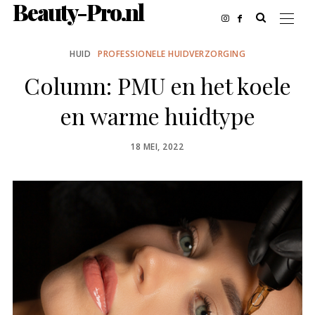
Beauty-Pro.nl
HUID
PROFESSIONELE HUIDVERZORGING
Column: PMU en het koele
en warme huidtype
POSTED
18 MEI, 2022
ON