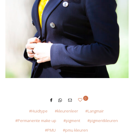
0
Huidtype
kleurenleer
Langmair
Permanente make up
pigment
pigmentkleuren
PMU
pmu kleuren