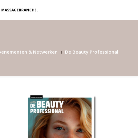
N MASSAGEBRANCHE.
venementen & Netwerken
De Beauty Professional