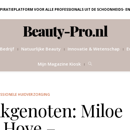
NSPIRATIEPLATFORM VOOR ALLE PROFESSIONALS UIT DE SCHOONHEIDS- E
Beauty-Pro.nl
Bedrijf
Natuurlijke Beauty
Innovatie & Wetenschap
E
Mijn Magazine Kiosk
SSIONELE HUIDVERZORGING
akgenoten: Miloe
 Hove –