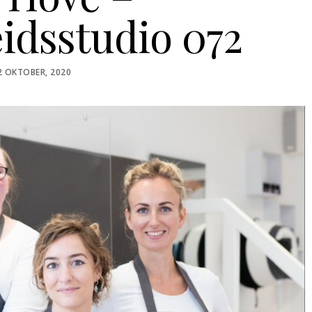
idsstudio 072
OSTED
2 OKTOBER, 2020
N