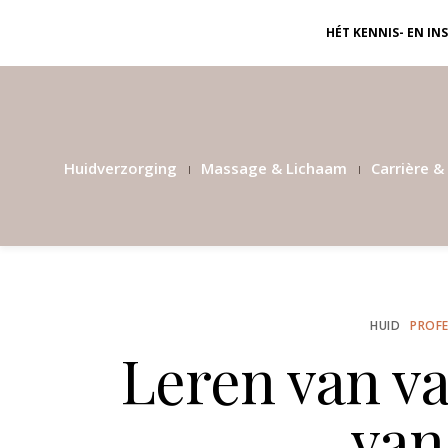
HÉT KENNIS- EN I
Huidverzorging
Massage & Lichaam
Carrière & 
HUID
PROFE
Leren van v
van