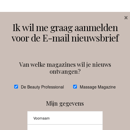
×
Volg ons
Ik wil me graag aanmelden
voor de E-mail nieuwsbrief
Instagram
Facebook
Van welke magazines wil je nieuws
ontvangen?
@
debeautyprofessional
De Beauty Professional
Massage Magazine
Mijn gegevens
Laat meer posts zien