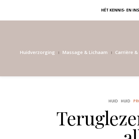
HÉT KENNIS- EN I
Huidverzorging
Massage & Lichaam
Carrière & 
HUID
HUID
PR
Terugleze
al