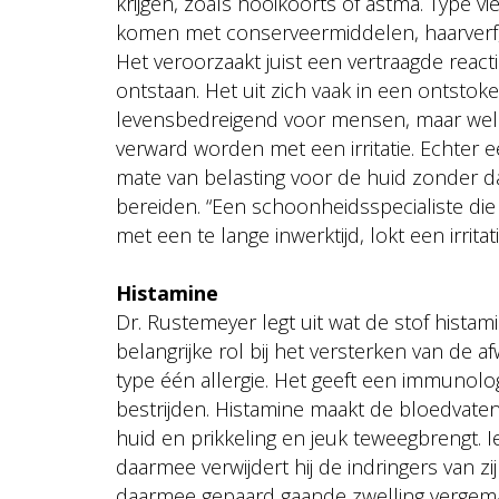
krijgen, zoals hooikoorts of astma. Type vie
komen met conserveermiddelen, haarverf,
Het veroorzaakt juist een vertraagde react
ontstaan. Het uit zich vaak in een ontstok
levensbedreigend voor mensen, maar wel h
verward worden met een irritatie. Echter ee
mate van belasting voor de huid zonder dat
bereiden. “Een schoonheidsspecialiste die
met een te lange inwerktijd, lokt een irritat
Histamine
Dr. Rustemeyer legt uit wat de stof histam
belangrijke rol bij het versterken van de afw
type één allergie. Het geeft een immunolo
bestrijden. Histamine maakt de bloedvaten
huid en prikkeling en jeuk teweegbrengt. I
daarmee verwijdert hij de indringers van z
daarmee gepaard gaande zwelling vergemakk