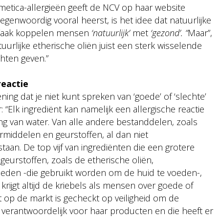
metica-allergieën geeft de NCV op haar website
egenwoordig vooral heerst, is het idee dat natuurlijke
. Vaak koppelen mensen
‘natuurlijk’
met
‘gezond’. “
Maar”,
urlijke etherische oliën juist een sterk wisselende
chten geven.”
reactie
ing dat je niet kunt spreken van ‘goede’ of ‘slechte’
 “Elk ingrediënt kan namelijk een allergische reactie
ing van water. Van alle andere bestanddelen, zoals
rmiddelen en geurstoffen, al dan niet
staan. De top vijf van ingrediënten die een grotere
 geurstoffen, zoals de etherische oliën,
heden -die gebruikt worden om de huid te voeden-,
rijgt altijd de kriebels als mensen over goede of
t op de markt is gecheckt op veiligheid om de
 verantwoordelijk voor haar producten en die heeft er