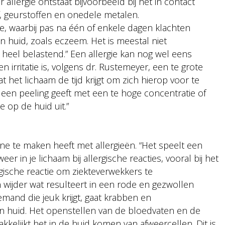
r allergie ontstaat bijvoorbeeld bij het in contact
 geurstoffen en onedele metalen.
ie, waarbij pas na één of enkele dagen klachten
en huid, zoals eczeem. Het is meestal niet
eel belastend.” Een allergie kan nog wel eens
n irritatie is, volgens dr. Rustemeyer, een te grote
 het lichaam de tijd krijgt om zich hierop voor te
 een peeling geeft met een te hoge concentratie of
ie op de huid uit.”
ine te maken heeft met allergieën. “Het speelt een
eer in je lichaam bij allergische reacties, vooral bij het
gische reactie om ziekteverwekkers te
 wijder wat resulteert in een rode en gezwollen
emand die jeuk krijgt, gaat krabben en
ijn huid. Het openstellen van de bloedvaten en de
elijkt het in de huid komen van afweercellen. Dit is