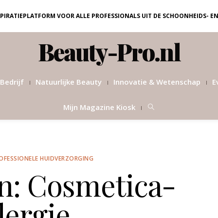
NSPIRATIEPLATFORM VOOR ALLE PROFESSIONALS UIT DE SCHOONHEIDS- E
Beauty-Pro.nl
Bedrijf
Natuurlijke Beauty
Innovatie & Wetenschap
E
Mijn Magazine Kiosk
OFESSIONELE HUIDVERZORGING
n: Cosmetica-
lergie