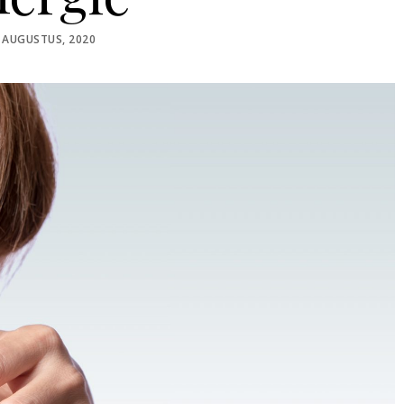
STED
 AUGUSTUS, 2020
N