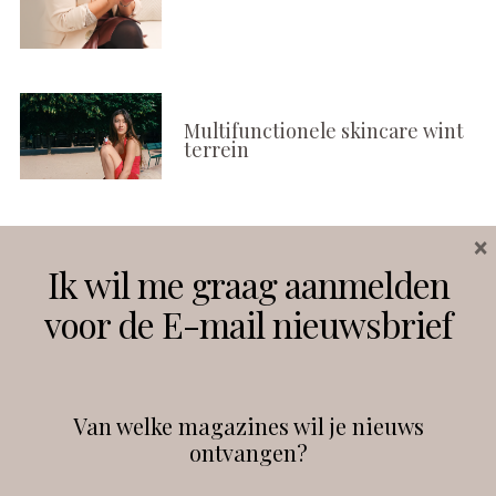
Multifunctionele skincare wint
terrein
×
Volg ons
Ik wil me graag aanmelden
voor de E-mail nieuwsbrief
Instagram
Facebook
Van welke magazines wil je nieuws
ontvangen?
@
debeautyprofessional