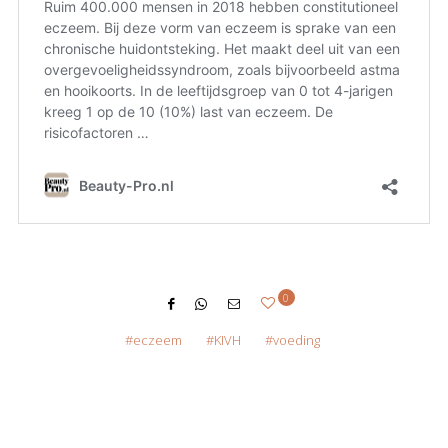
0
eczeem
KIVH
voeding