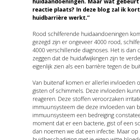
huidaandoeningen. Maar wat gebeurt e
reactie plaats? In deze blog zal ik k
huidbarrière werkt.”
Rood schilferende huidaandoeningen komen
gezegd zijn er ongeveer 4000 rood, schilfe
4000 verschillende diagnoses. Het is dan o
zeggen dat de huidafwijkingen zijn te verd
eigenlijk zien als een barrière tegen de bu
Van buitenaf komen er allerlei invloeden o
gisten of schimmels. Deze invloeden kunn
reageren. Deze stoffen veroorzaken irritati
immuunsysteem die deze invloeden van bu
immuunsysteem een bedreiging constateert
moment dat er een bacterie, gist of een s
dan noemen we dat een infectie. Maar op
huidbeschadiging met je eigen witte bloed