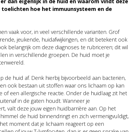
r dan eigenlijk in de huid en waarom vindt deze
ort toelichten hoe het immuunsysteem en de
 vaak voor, in veel verschillende varianten. Grof
rende, jeukende, huidafwijkingen, en dit betekent ook
ok belangrijk om deze diagnoses te rubriceren; dit wil
elen in verschillende groepen. De huid moet je
itenwereld.
p de huid af. Denk hierbij bijvoorbeeld aan bacteriën,
en ook bestaan uit stoffen waar ons lichaam op kan
e of een allergische reactie. Onder de huidlaag zit het
itenaf in de gaten houdt. Wanneer je
, valt deze jouw eigen huidbarrière aan. Op het
chimmel de huid binnendringt en zich vermenigvuldigt,
 het moment dat je lichaam reageert op een
cellen of jouw T-lymfocyten, dan is er geen sprake van