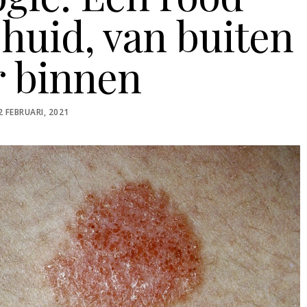
 huid, van buiten
r binnen
OSTED
2 FEBRUARI, 2021
N