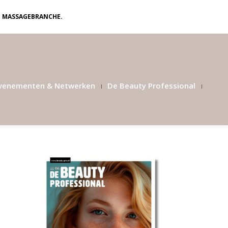
N MASSAGEBRANCHE.
venementen & Netwerken
De Beauty Professional