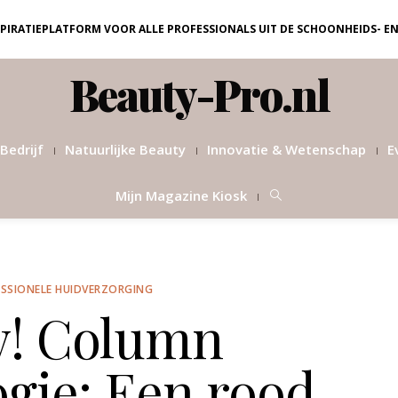
NSPIRATIEPLATFORM VOOR ALLE PROFESSIONALS UIT DE SCHOONHEIDS- E
Beauty-Pro.nl
Bedrijf
Natuurlijke Beauty
Innovatie & Wetenschap
E
Mijn Magazine Kiosk
SSIONELE HUIDVERZORGING
! Column
gie: Een rood