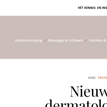
HÉT KENNIS- EN I
Huidverzorging
Massage & Lichaam
Carrière & 
HUID
PROFE
Nieuw
dermatolo