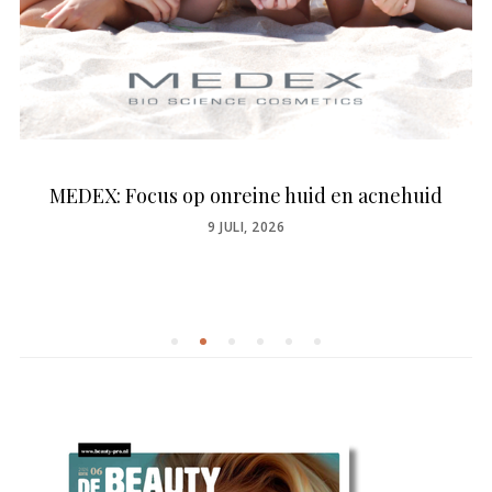
MEDEX: Focus op onreine huid en acnehuid
POSTED
9 JULI, 2026
ON