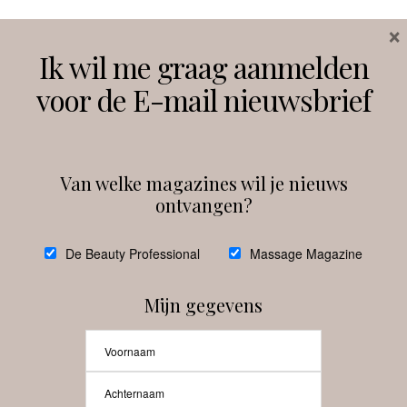
×
Volg ons
Ik wil me graag aanmelden
voor de E-mail nieuwsbrief
Instagram
Facebook
Van welke magazines wil je nieuws
ontvangen?
@
debeautyprofessional
De Beauty Professional
Massage Magazine
Mijn gegevens
Laat meer posts zien