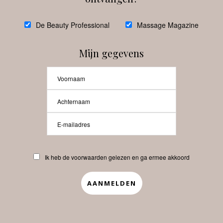
De Beauty Professional
Massage Magazine
Mijn gegevens
Interessant?
NIEUWE RUBRIEK: Hoe houd jij
werk en privé in balans?
Waarom huidveroudering al
Ik heb de voorwaarden gelezen en ga ermee akkoord
begint voordat je het ziet