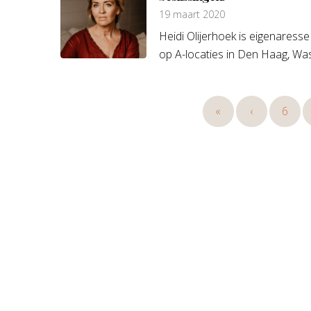
19 maart 2020
Heidi Olijerhoek is eigenaress
op A-locaties in Den Haag, Was
«
‹
6