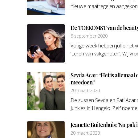
nieuwe maatregelen aangekondig
De TOEKOMST van de beautyb
8 september 2020
Vorige week hebben jullie het 
‘Leren van vakgenoten’. Wij vroe
Sevda Acar: “Het is allemaal o
meedoen”
20 maart 2020
De zussen Sevda en Fati Acar s
Junkies in Hengelo. Zelf noeme
Jeanette Buitenhuis: ‘Nu pak 
20 maart 2020