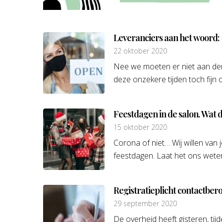
Leveranciers aan het woord:
22 oktober 2020
Nee we moeten er niet aan denk
deze onzekere tijden toch fijn 
Feestdagen in de salon. Wat do
15 oktober 2020
Corona of niet… Wij willen van j
feestdagen. Laat het ons wete
Registratieplicht contactb
29 september 2020
De overheid heeft gisteren, tij