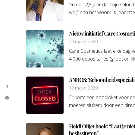
“In de 12,5 jaar dat mijn salon
wel,” aan het woord is Jeanette
Nieuw initiatief Care Cosme
20 maart 2020
Care Cosmetics laat elke dag v
4.000 depositaires (groot en klei
ANBOS: ‘Schoonheidsspeciali
19 maart 2020
Er komt een noodloket voor de
moeten sluiten) door een dire
Heidi Olijerhoek: “Laat je ni
beslissingen.”