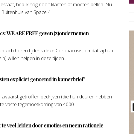
 bestaat, heb ik nog nooit klanten af moeten bellen. Nu
 Buitenhuis van Space 4...
tics: WE ARE FREE geven (z)ondernemen
an zich horen tijdens deze Coronacrisis, omdat zij hun
n) willen helpen in deze tijden...
sten expliciet genoemd in kamerbrief’
 zwaarst getroffen bedrijven (die hun deuren hebben
cte vaste tegemoetkoming van 4000...
et te veel leiden door emoties en neem rationele