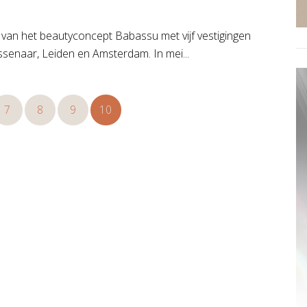
e van het beautyconcept Babassu met vijf vestigingen
senaar, Leiden en Amsterdam. In mei...
7
8
9
10