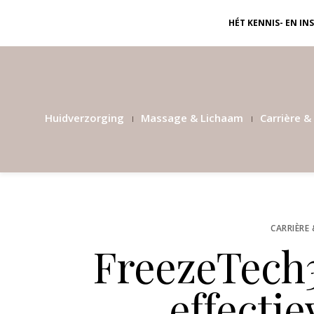
HÉT KENNIS- EN I
Huidverzorging
Massage & Lichaam
Carrière & 
CARRIÈRE 
FreezeTech3
effecti