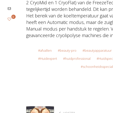
2 CryoMid en 1 CryoFlat) van de FreezeTe
tegelijkertijd worden behandeld. Dit kan 
Het bereik van de koeltemperatuur gaat v
0
heeft een Automatic modus, maar de zuigk
Manual modus per handstuk te regelen. Vi
geavanceerde cryolipolyse machines die in 
afvallen
beauty-pro
beautyapparatuur
Huidexpert
huidprofessional
Huidspeci
schoonheidsspecial
vorige