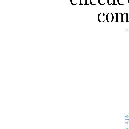
com
PO
30
O