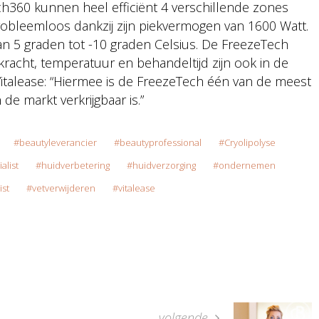
ch360 kunnen heel efficiënt 4 verschillende zones
probleemloos dankzij zijn piekvermogen van 1600 Watt.
an 5 graden tot -10 graden Celsius. De FreezeTech
racht, temperatuur en behandeltijd zijn ook in de
talease: “Hiermee is de FreezeTech één van de meest
de markt verkrijgbaar is.”
beautyleverancier
beautyprofessional
Cryolipolyse
alist
huidverbetering
huidverzorging
ondernemen
ist
vetverwijderen
vitalease
volgende