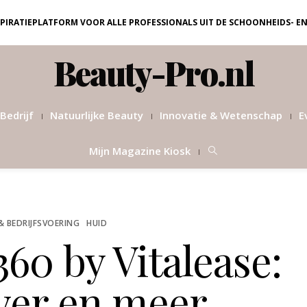
NSPIRATIEPLATFORM VOOR ALLE PROFESSIONALS UIT DE SCHOONHEIDS- E
Beauty-Pro.nl
Bedrijf
Natuurlijke Beauty
Innovatie & Wetenschap
E
Mijn Magazine Kiosk
& BEDRIJFSVOERING
HUID
60 by Vitalease:
ever en meer