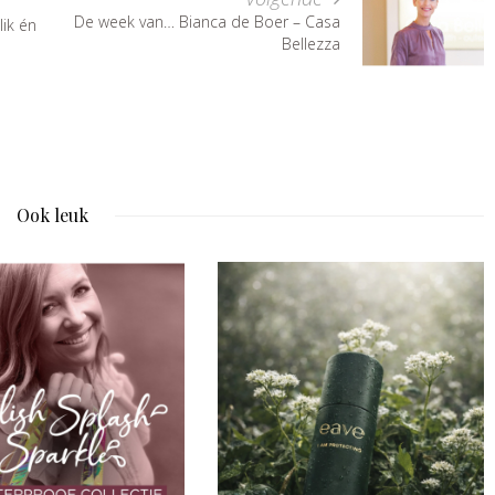
De week van… Bianca de Boer – Casa
lik én
Bellezza
Ook leuk