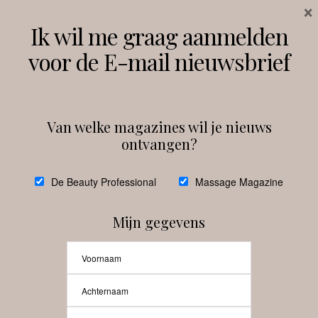
×
Volg ons
Ik wil me graag aanmelden
voor de E-mail nieuwsbrief
Instagram
Facebook
Van welke magazines wil je nieuws
ontvangen?
@
debeautyprofessional
De Beauty Professional
Massage Magazine
Mijn gegevens
Laat meer posts zien