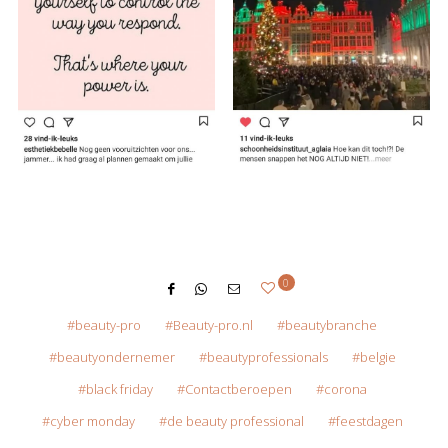
0
beauty-pro
Beauty-pro.nl
beautybranche
beautyondernemer
beautyprofessionals
belgie
black friday
Contactberoepen
corona
cyber monday
de beauty professional
feestdagen