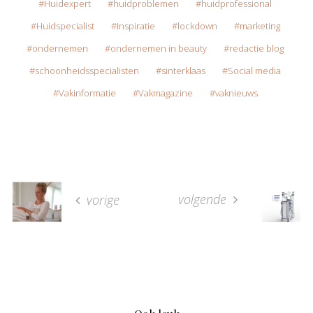
Huidexpert
huidproblemen
huidprofessional
Huidspecialist
Inspiratie
lockdown
marketing
ondernemen
ondernemen in beauty
redactie blog
schoonheidsspecialisten
sinterklaas
Social media
Vakinformatie
Vakmagazine
vaknieuws
volgende
vorige