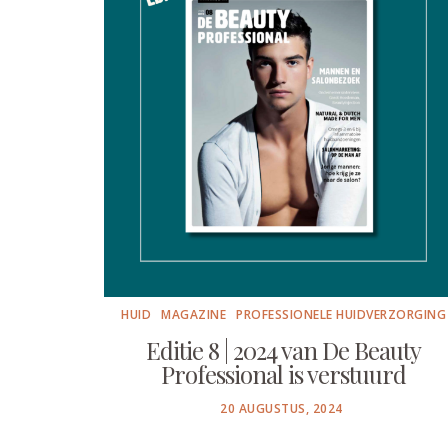
HUID
MAGAZINE
PROFESSIONELE HUIDVERZORGING
Editie 8 | 2024 van De Beauty
Professional is verstuurd
POSTED
20 AUGUSTUS, 2024
ON