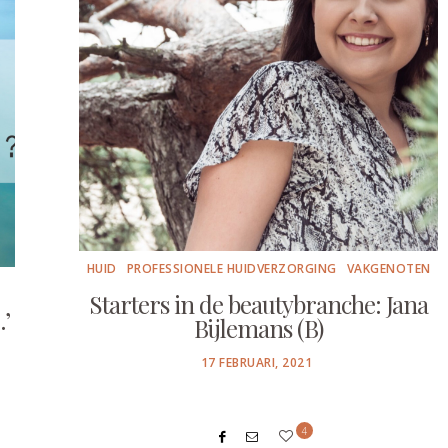
HUID
PROFESSIONELE HUIDVERZORGING
VAKGENOTEN
Starters in de beautybranche: Jana
…’
Bijlemans (B)
POSTED
17 FEBRUARI, 2021
ON
4