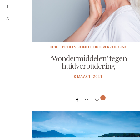
HUID
PROFESSIONELE HUIDVERZORGING
‘Wondermiddelen’ tegen
huidveroudering
POSTED
8 MAART, 2021
ON
1