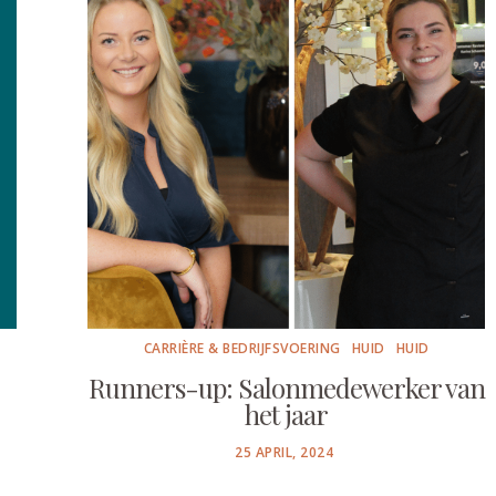
CARRIÈRE & BEDRIJFSVOERING
HUID
HUID
Runners-up: Salonmedewerker van
het jaar
POSTED
25 APRIL, 2024
ON