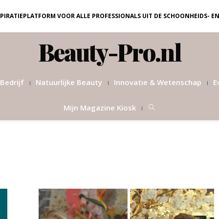
NSPIRATIEPLATFORM VOOR ALLE PROFESSIONALS UIT DE SCHOONHEIDS- E
Beauty-Pro.nl
Bedrijf
Natuurlijke Beauty
Innovatie & Wetenschap
E
Mijn Magazine Kiosk