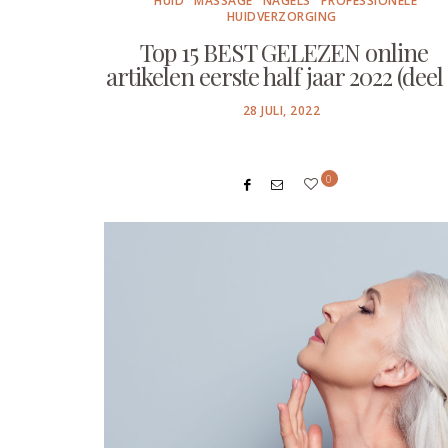
HUID
MASSAGE
NAGELS
PROFESSIONELE
HUIDVERZORGING
Top 15 BEST GELEZEN online
artikelen eerste half jaar 2022 (deel 
POSTED
28 JULI, 2022
ON
0