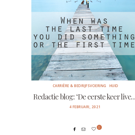
CARRIÈRE & BEDRIJFSVOERING
HUID
Redactie blog: ‘De eerste keer live
POSTED
4 FEBRUARI, 2021
ON
0