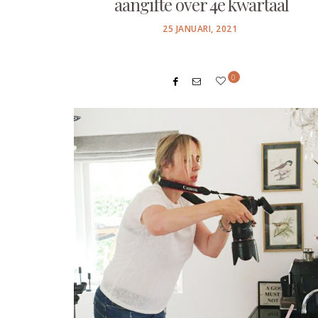
aangifte over 4e kwartaal
POSTED
25 JANUARI, 2021
ON
0