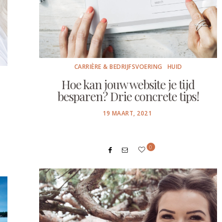
CARRIÈRE & BEDRIJFSVOERING
HUID
Hoe kan jouw website je tijd
besparen? Drie concrete tips!
POSTED
19 MAART, 2021
ON
0