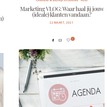
CARRIÈRE & BEDRIJFSVOERING
HUID
Marketing VLOG: Waar haal jij jouw
(ideale) klanten vandaan?
1)
POSTED
22 MAART, 2021
ON
0