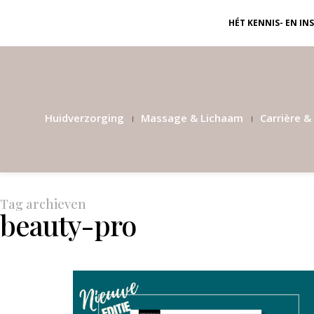
HÉT KENNIS- EN I
Huidverzorging
Massage & Lichaam
Carrière & 
Tag archieven
beauty-pro