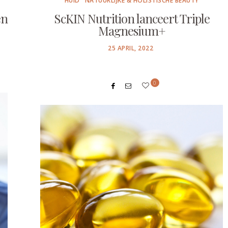
HUID
NATUURLIJKE & HOLISTISCHE BEAUTY
en
ScKIN Nutrition lanceert Triple
Magnesium+
POSTED
25 APRIL, 2022
ON
0