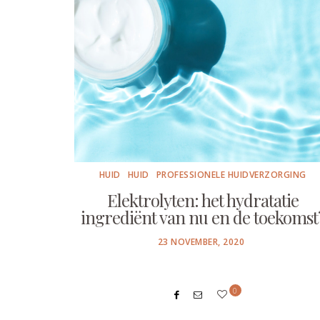
HUID
HUID
PROFESSIONELE HUIDVERZORGING
Elektrolyten: het hydratatie
ingrediënt van nu en de toekomst
POSTED
23 NOVEMBER, 2020
ON
0