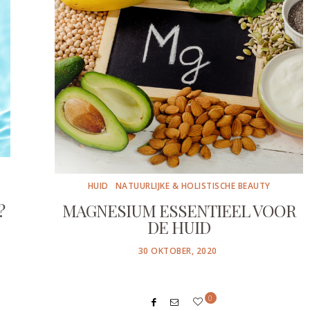
HUID
NATUURLIJKE & HOLISTISCHE BEAUTY
?
MAGNESIUM ESSENTIEEL VOOR
DE HUID
POSTED
30 OKTOBER, 2020
ON
0