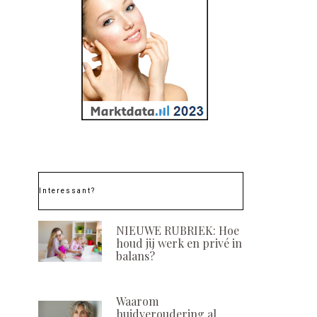
Interessant?
NIEUWE RUBRIEK: Hoe
houd jij werk en privé in
balans?
Waarom
huidveroudering al