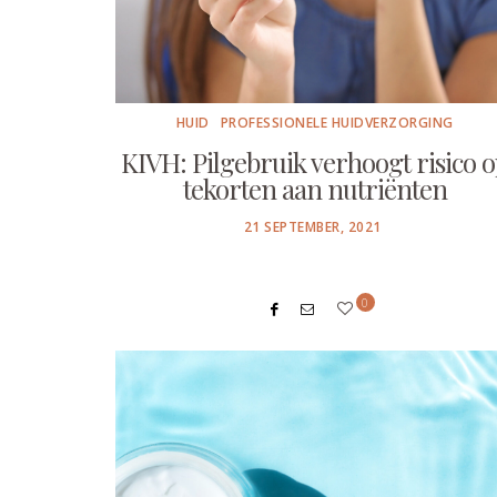
HUID
PROFESSIONELE HUIDVERZORGING
KIVH: Pilgebruik verhoogt risico 
tekorten aan nutriënten
POSTED
21 SEPTEMBER, 2021
ON
0