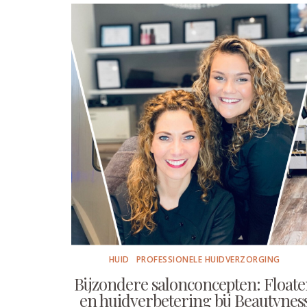
HUID
PROFESSIONELE HUIDVERZORGING
Bijzondere salonconcepten: Float
en huidverbetering bij Beautynes