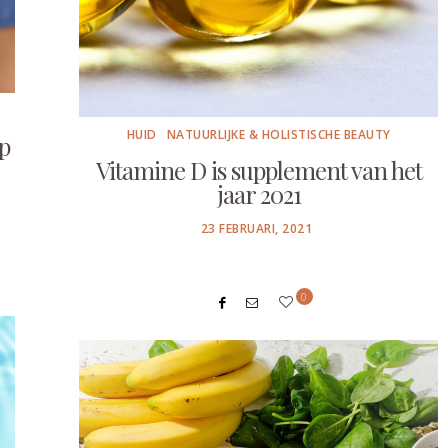
HUID
NATUURLIJKE & HOLISTISCHE BEAUTY
op
Vitamine D is supplement van het
jaar 2021
POSTED
23 FEBRUARI, 2021
ON
0