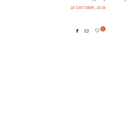
POSTED
28 OKTOBER, 2020
ON
2