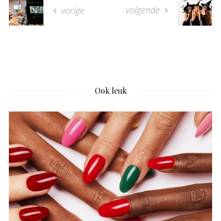
volgende
vorige
Ook leuk