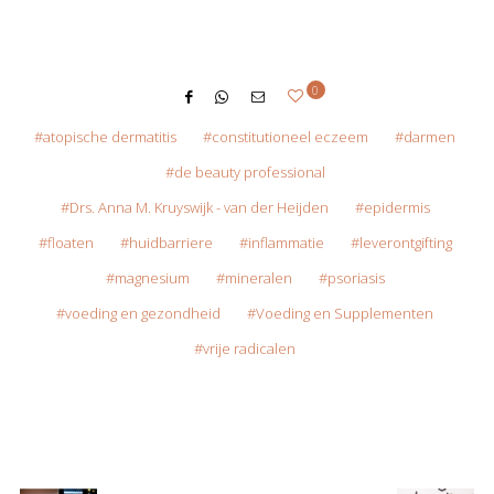
0
atopische dermatitis
constitutioneel eczeem
darmen
de beauty professional
Drs. Anna M. Kruyswijk - van der Heijden
epidermis
floaten
huidbarriere
inflammatie
leverontgifting
magnesium
mineralen
psoriasis
voeding en gezondheid
Voeding en Supplementen
vrije radicalen