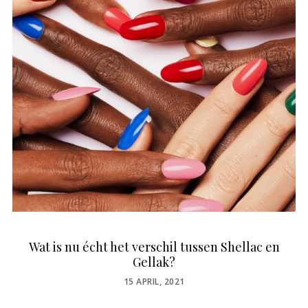
Wat is nu écht het verschil tussen Shellac en
Gellak?
POSTED
15 APRIL, 2021
ON