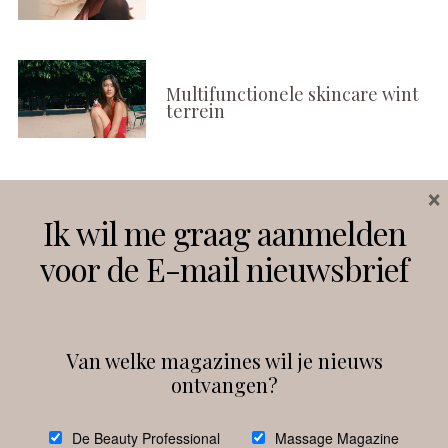
Multifunctionele skincare wint
terrein
×
Volg ons
Ik wil me graag aanmelden
voor de E-mail nieuwsbrief
Instagram
Facebook
Van welke magazines wil je nieuws
ontvangen?
@
debeautyprofessional
De Beauty Professional
Massage Magazine