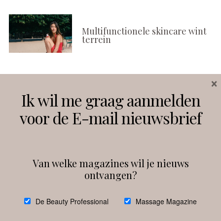
Multifunctionele skincare wint
terrein
×
Volg ons
Ik wil me graag aanmelden
voor de E-mail nieuwsbrief
Instagram
Facebook
Van welke magazines wil je nieuws
ontvangen?
@
debeautyprofessional
De Beauty Professional
Massage Magazine