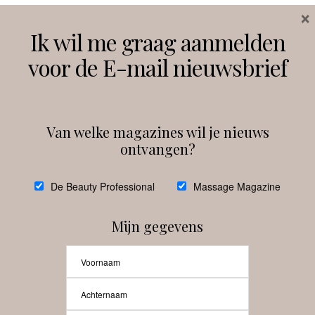
×
Volg ons
Ik wil me graag aanmelden
voor de E-mail nieuwsbrief
Instagram
Facebook
Van welke magazines wil je nieuws
ontvangen?
@
debeautyprofessional
De Beauty Professional
Massage Magazine
Mijn gegevens
Laat meer posts zien