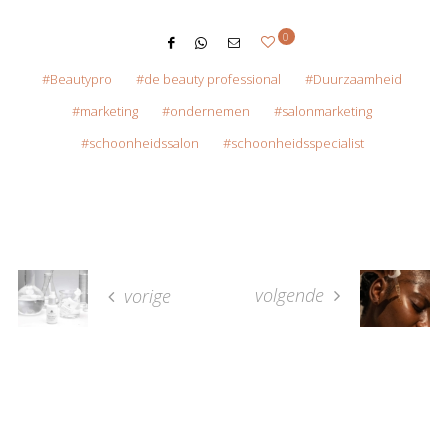
0
Beautypro
de beauty professional
Duurzaamheid
marketing
ondernemen
salonmarketing
schoonheidssalon
schoonheidsspecialist
volgende
vorige