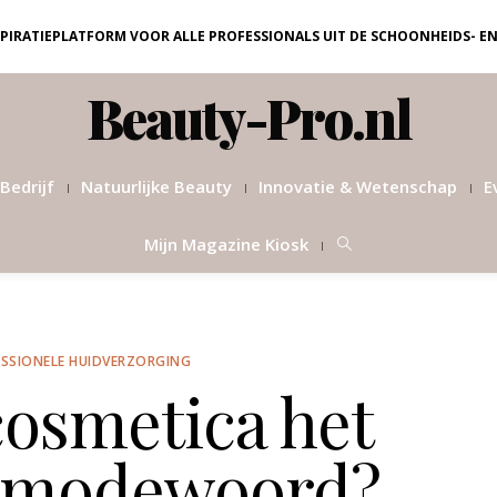
NSPIRATIEPLATFORM VOOR ALLE PROFESSIONALS UIT DE SCHOONHEIDS- E
Beauty-Pro.nl
Bedrijf
Natuurlijke Beauty
Innovatie & Wetenschap
E
Mijn Magazine Kiosk
SSIONELE HUIDVERZORGING
cosmetica het
e modewoord?