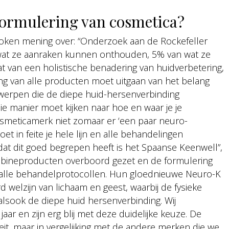
 formulering van cosmetica?
proken mening over: “Onderzoek aan de Rockefeller
wat ze aanraken kunnen onthouden, 5% van wat ze
aat van een holistische benadering van huidverbetering,
ering van alle producten moet uitgaan van het belang
werpen die de diepe huid-hersenverbinding
ie manier moet kijken naar hoe en waar je je
osmeticamerk niet zomaar er ‘een paar neuro-
t in feite je hele lijn en alle behandelingen
t dit goed begrepen heeft is het Spaanse Keenwell”,
 cabineproducten overboord gezet en de formulering
s alle behandelprotocollen. Hun gloednieuwe Neuro-K
rd welzijn van lichaam en geest, waarbij de fysieke
lsook de diepe huid hersenverbinding. Wij
ar en zijn erg blij met deze duidelijke keuze. De
eit, maar in vergelijking met de andere merken die we