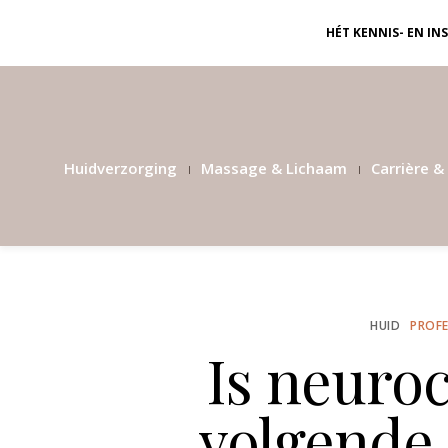
HÉT KENNIS- EN I
Huidverzorging
Massage & Lichaam
Carrière & 
HUID
PROFE
Is neuro
volgend