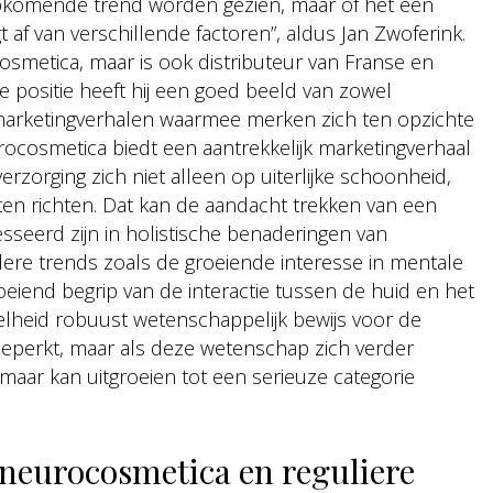
pkomende trend worden gezien, maar of het een
t af van verschillende factoren”, aldus Jan Zwoferink.
 cosmetica, maar is ook distributeur van Franse en
 positie heeft hij een goed beeld van zowel
marketingverhalen waarmee merken zich ten opzichte
rocosmetica biedt een aantrekkelijk marketingverhaal
erzorging zich niet alleen op uiterlijke schoonheid,
ten richten. Dat kan de aandacht trekken van een
seerd zijn in holistische benaderingen van
edere trends zoals de groeiende interesse in mentale
eiend begrip van de interactie tussen de huid en het
lheid robuust wetenschappelijk bewijs voor de
 beperkt, maar als deze wetenschap zich verder
maar kan uitgroeien tot een serieuze categorie
n neurocosmetica en reguliere