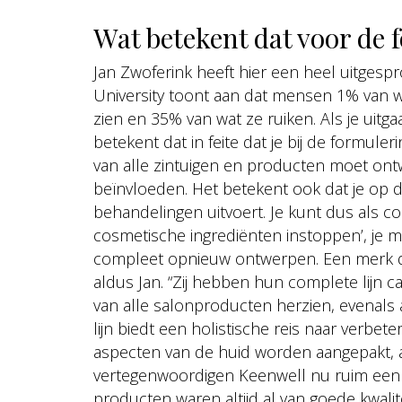
Wat betekent dat voor de
Jan Zwoferink heeft hier een heel uitges
University toont aan dat mensen 1% van 
zien en 35% van wat ze ruiken. Als je uitg
betekent dat in feite dat je bij de formul
van alle zintuigen en producten moet ont
beïnvloeden. Het betekent ook dat je op d
behandelingen uitvoert. Je kunt dus als c
cosmetische ingrediënten instoppen’, je moe
compleet opnieuw ontwerpen. Een merk da
aldus Jan. “Zij hebben hun complete lijn
van alle salonproducten herzien, evenal
lijn biedt een holistische reis naar verbete
aspecten van de huid worden aangepakt, a
vertegenwoordigen Keenwell nu ruim een ja
producten waren altijd al van goede kwalit