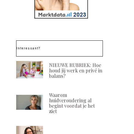
Interessant?
NIEUWE RUBRIEK: Hoe
houd jij werk en privé in
balans?
Waarom
huidveroudering al
begint voordat je het
ziet