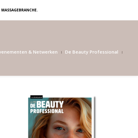
N MASSAGEBRANCHE.
venementen & Netwerken
De Beauty Professional