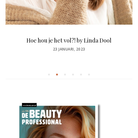
Hoe hou je het vol?! by Linda Dool
POSTED
23 JANUARI, 2023
ON