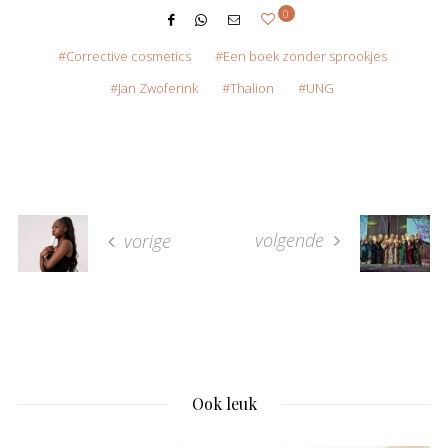
0
Corrective cosmetics
Een boek zonder sprookjes
Jan Zwoferink
Thalion
UNG
volgende
vorige
Ook leuk